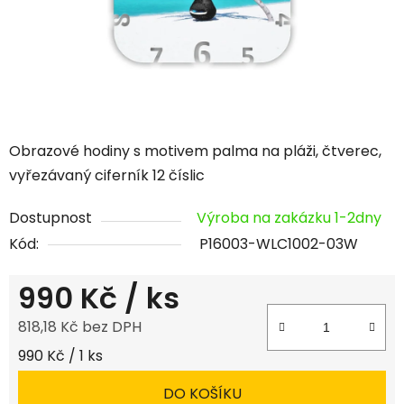
Obrazové hodiny s motivem palma na pláži, čtverec,
vyřezávaný ciferník 12 číslic
Dostupnost
Výroba na zakázku 1-2dny
Kód:
P16003-WLC1002-03W
990 Kč
/ ks
818,18 Kč bez DPH
Měrná cena:
990 Kč / 1 ks
DO KOŠÍKU