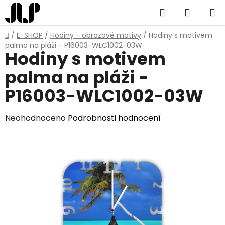
Přejít
Hledat
NÁKUP
na
obsah
KOŠÍK
Domů
/
E-SHOP
/
Hodiny - obrazové motivy
/
Hodiny s motivem
palma na pláži - P16003-WLC1002-03W
Hodiny s motivem
palma na pláži -
P16003-WLC1002-03W
Průměrné
Neohodnoceno
Podrobnosti hodnocení
hodnocení
produktu
je
0,0
z
5
hvězdiček.