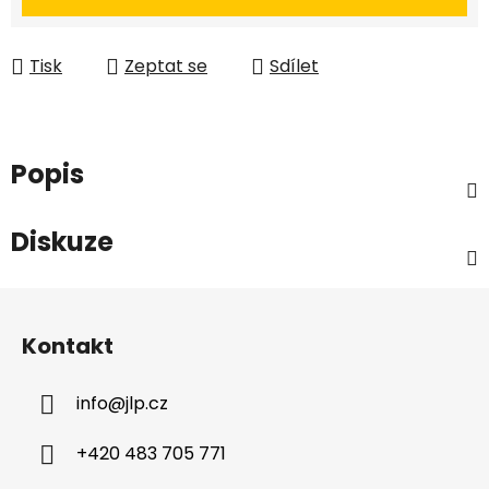
Tisk
Zeptat se
Sdílet
Popis
Diskuze
Z
á
Kontakt
p
a
info
@
jlp.cz
t
í
+420 483 705 771