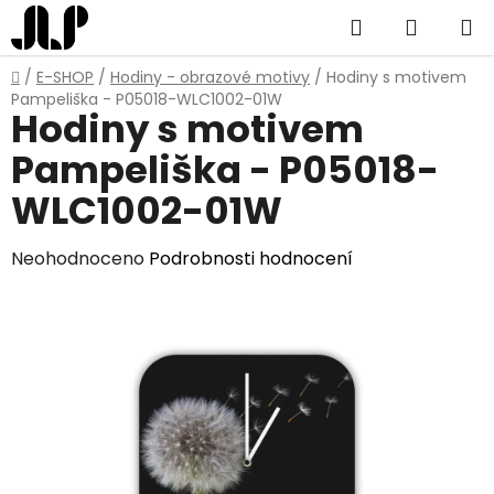
Přejít
Hledat
NÁKUP
na
obsah
KOŠÍK
Domů
/
E-SHOP
/
Hodiny - obrazové motivy
/
Hodiny s motivem
Pampeliška - P05018-WLC1002-01W
Hodiny s motivem
Pampeliška - P05018-
WLC1002-01W
Průměrné
Neohodnoceno
Podrobnosti hodnocení
hodnocení
produktu
je
0,0
z
5
hvězdiček.