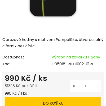
Obrazové hodiny s motivem Pampeliška, čtverec, plný
ciferník bez číslic
Dostupnost
Výroba na zakázku 1-2dny
Kód:
P05018-WLC1002-01W
990 Kč
/ ks
818,18 Kč bez DPH
Měrná cena:
990 Kč / 1 ks
DO KOŠÍKU