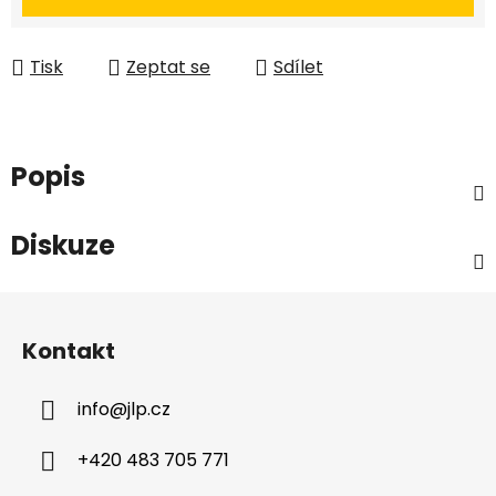
Tisk
Zeptat se
Sdílet
Popis
Diskuze
Z
á
Kontakt
p
a
info
@
jlp.cz
t
í
+420 483 705 771