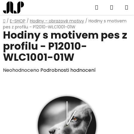
Přejít
Hledat
NÁKUP
na
obsah
KOŠÍK
Domů
/
E-SHOP
/
Hodiny - obrazové motivy
/
Hodiny s motivem
pes z profilu - P12010-WLC1001-01W
Hodiny s motivem pes z
profilu - P12010-
WLC1001-01W
Průměrné
Neohodnoceno
Podrobnosti hodnocení
hodnocení
produktu
je
0,0
z
5
hvězdiček.