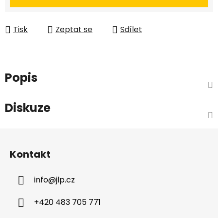
Tisk
Zeptat se
Sdílet
Popis
Diskuze
Z
á
Kontakt
p
a
info
@
jlp.cz
t
í
+420 483 705 771