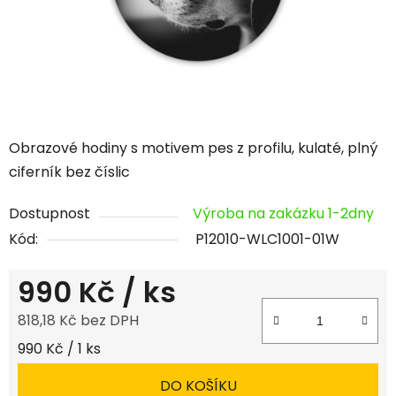
Obrazové hodiny s motivem pes z profilu, kulaté, plný
ciferník bez číslic
Dostupnost
Výroba na zakázku 1-2dny
Kód:
P12010-WLC1001-01W
990 Kč
/ ks
818,18 Kč bez DPH
Měrná cena:
990 Kč / 1 ks
DO KOŠÍKU