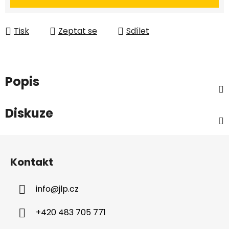
Tisk
Zeptat se
Sdílet
Popis
Diskuze
Z
á
Kontakt
p
a
info
@
jlp.cz
t
í
+420 483 705 771