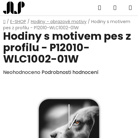
Přejít
Hledat
NÁKUP
na
obsah
KOŠÍK
Domů
/
E-SHOP
/
Hodiny - obrazové motivy
/
Hodiny s motivem
pes z profilu - P12010-WLC1002-01W
Hodiny s motivem pes z
profilu - P12010-
WLC1002-01W
Průměrné
Neohodnoceno
Podrobnosti hodnocení
hodnocení
produktu
je
0,0
z
5
hvězdiček.