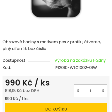
Obrazové hodiny s motivem pes z profilu, čtverec,
plný ciferník bez číslic
Dostupnost
Výroba na zakázku 1-2dny
Kód:
P12010-WLC1002-01W
990 Kč
/ ks
818,18 Kč bez DPH
Měrná cena:
990 Kč / 1 ks
DO KOŠÍKU