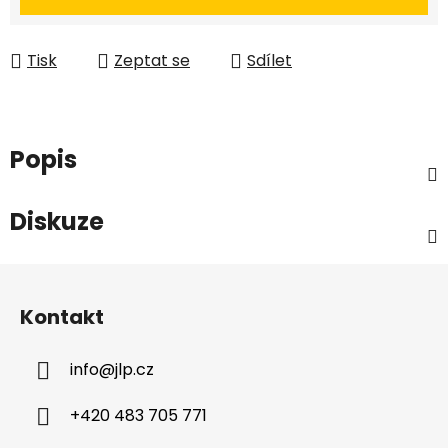
Tisk
Zeptat se
Sdílet
Popis
Diskuze
Z
á
Kontakt
p
a
info
@
jlp.cz
t
í
+420 483 705 771