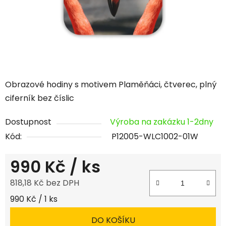
Obrazové hodiny s motivem Plaměňáci, čtverec, plný
ciferník bez číslic
Dostupnost
Výroba na zakázku 1-2dny
Kód:
P12005-WLC1002-01W
990 Kč
/ ks
818,18 Kč bez DPH
Měrná cena:
990 Kč / 1 ks
DO KOŠÍKU