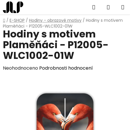
Přejít
Hledat
NÁKUP
na
obsah
KOŠÍK
Domů
/
E-SHOP
/
Hodiny - obrazové motivy
/
Hodiny s motivem
Plaměňáci - P12005-WLC1002-01W
Hodiny s motivem
Plaměňáci - P12005-
WLC1002-01W
Průměrné
Neohodnoceno
Podrobnosti hodnocení
hodnocení
produktu
je
0,0
z
5
hvězdiček.