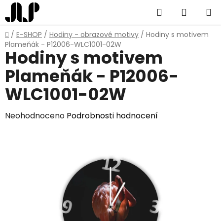
Přejít
Hledat
NÁKUP
na
obsah
KOŠÍK
Domů
/
E-SHOP
/
Hodiny - obrazové motivy
/
Hodiny s motivem
Plameňák - P12006-WLC1001-02W
Hodiny s motivem
Plameňák - P12006-
WLC1001-02W
Průměrné
Neohodnoceno
Podrobnosti hodnocení
hodnocení
produktu
je
0,0
z
5
hvězdiček.