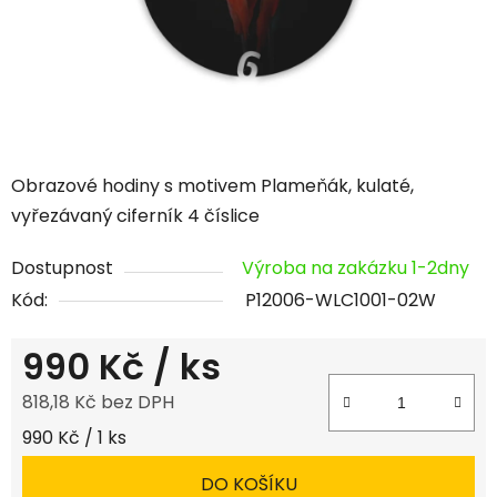
Obrazové hodiny s motivem Plameňák, kulaté,
vyřezávaný ciferník 4 číslice
Dostupnost
Výroba na zakázku 1-2dny
Kód:
P12006-WLC1001-02W
990 Kč
/ ks
818,18 Kč bez DPH
Měrná cena:
990 Kč / 1 ks
DO KOŠÍKU