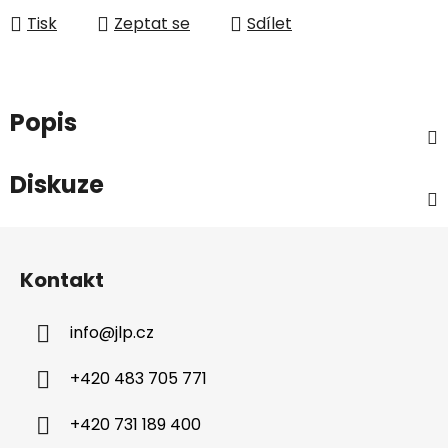
Tisk
Zeptat se
Sdílet
Popis
Diskuze
Z
á
Kontakt
p
a
info
@
jlp.cz
t
í
+420 483 705 771
+420 731 189 400