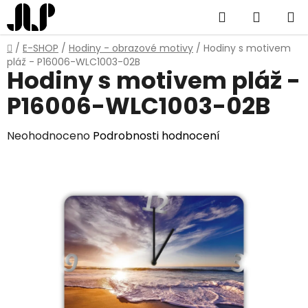
Přejít
Hledat
NÁKUP
na
obsah
KOŠÍK
Domů
/
E-SHOP
/
Hodiny - obrazové motivy
/
Hodiny s motivem
pláž - P16006-WLC1003-02B
Hodiny s motivem pláž -
P16006-WLC1003-02B
Průměrné
Neohodnoceno
Podrobnosti hodnocení
hodnocení
produktu
je
0,0
z
5
hvězdiček.