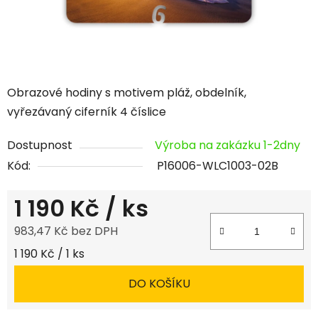
Obrazové hodiny s motivem pláž, obdelník,
vyřezávaný ciferník 4 číslice
Dostupnost
Výroba na zakázku 1-2dny
Kód:
P16006-WLC1003-02B
1 190 Kč
/ ks
983,47 Kč bez DPH
Měrná cena:
1 190 Kč / 1 ks
DO KOŠÍKU