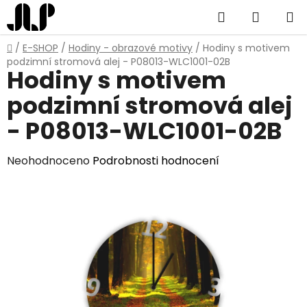
Přejít
Hledat
NÁKUP
na
obsah
KOŠÍK
Domů
/
E-SHOP
/
Hodiny - obrazové motivy
/
Hodiny s motivem
podzimní stromová alej - P08013-WLC1001-02B
Hodiny s motivem
podzimní stromová alej
- P08013-WLC1001-02B
Průměrné
Neohodnoceno
Podrobnosti hodnocení
hodnocení
produktu
je
0,0
z
5
hvězdiček.