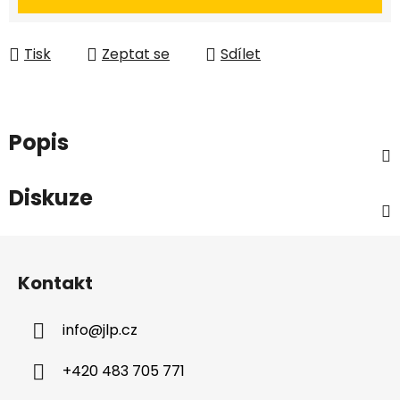
Tisk
Zeptat se
Sdílet
Popis
Diskuze
Z
á
Kontakt
p
a
info
@
jlp.cz
t
í
+420 483 705 771