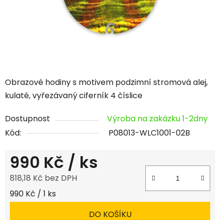
Obrazové hodiny s motivem podzimní stromová alej,
kulaté, vyřezávaný ciferník 4 číslice
Dostupnost
Výroba na zakázku 1-2dny
Kód:
P08013-WLC1001-02B
990 Kč
/ ks
818,18 Kč bez DPH
Měrná cena:
990 Kč / 1 ks
DO KOŠÍKU