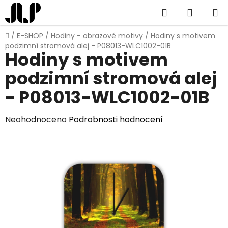
Přejít
Hledat
NÁKUP
na
obsah
KOŠÍK
Domů
/
E-SHOP
/
Hodiny - obrazové motivy
/
Hodiny s motivem
podzimní stromová alej - P08013-WLC1002-01B
Hodiny s motivem
podzimní stromová alej
- P08013-WLC1002-01B
Průměrné
Neohodnoceno
Podrobnosti hodnocení
hodnocení
produktu
je
0,0
z
5
hvězdiček.