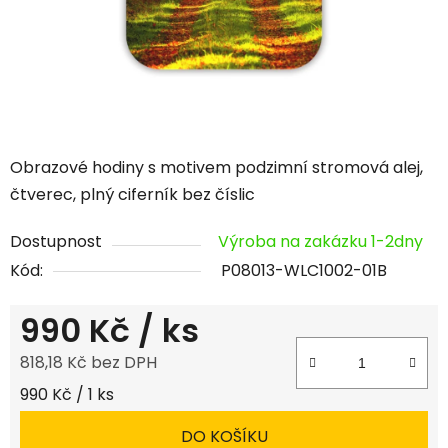
Obrazové hodiny s motivem podzimní stromová alej,
čtverec, plný ciferník bez číslic
Dostupnost
Výroba na zakázku 1-2dny
Kód:
P08013-WLC1002-01B
990 Kč
/ ks
818,18 Kč bez DPH
Měrná cena:
990 Kč / 1 ks
DO KOŠÍKU