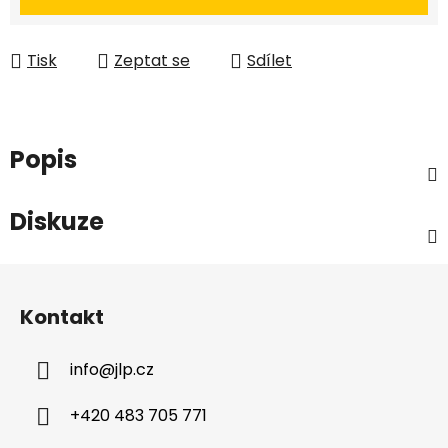
Tisk
Zeptat se
Sdílet
Popis
Diskuze
Z
á
Kontakt
p
a
info
@
jlp.cz
t
í
+420 483 705 771