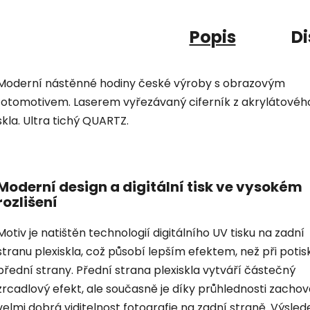
Popis
Di
Moderní nástěnné hodiny české výroby s obrazovým
fotomotivem. Laserem vyřezávaný ciferník z akrylátovéh
skla. Ultra tichý QUARTZ.
Moderní design a digitální tisk ve vysokém
rozlišení
Motiv je natištěn technologií digitálního UV tisku na zadní
stranu plexiskla, což působí lepším efektem, než při potis
přední strany. Přední strana plexiskla vytváří částečný
zrcadlový efekt, ale současně je díky průhlednosti zacho
velmi dobrá viditelnost fotografie na zadní straně. Výsled