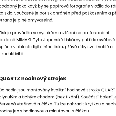
podobný jako když by se papírová fotografie vložila do r
za sklo. Současně je potisk chráněn před poškozením a p
strana je plně omyvatelná.
Tisk je prováděn ve vysokém rozlišení na profesionální
tiskárně MIMAKI. Tyto Japonské tiskárny patří ke světové
špičce v oblasti digitálního tisku, přávě díky své kvalitě a
produktivitě.
QUARTZ hodinový strojek
Do hodin jsou montovány kvalitní hodinové strojky QUART
plynulým a tichým chodem (bez tikání). Součástí balení je
červená vteřinová ručička. Tu lze nahradit krytkou a nec
hodiny jen s hodinovou a minutovou ručičkou.