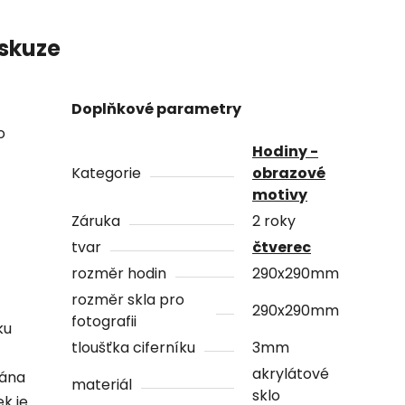
skuze
Doplňkové parametry
o
Hodiny -
Kategorie
obrazové
motivy
Záruka
2 roky
tvar
čtverec
rozměr hodin
290x290mm
rozměr skla pro
290x290mm
fotografii
ku
tloušťka ciferníku
3mm
akrylátové
vána
materiál
sklo
ek je