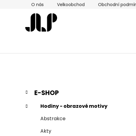
Přejít
O nás
Velkoobchod
Obchodní podmí
na
obsah
P
K
Přeskočit
E-SHOP
a
kategorie
o
t
s
Hodiny - obrazové motivy
e
t
g
Abstrakce
r
o
a
r
Akty
i