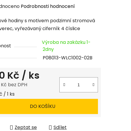
rné
dnoceno
Podrobnosti hodnocení
cení
vé hodiny s motivem podzimní stromová
tu
tverec, vyřezávaný ciferník 4 číslice
Výroba na zakázku 1-
pnost
2dny
P08013-WLC1002-02B
ček.
0 Kč
/ ks
8 Kč bez DPH
 cena:
 / 1 ks
DO KOŠÍKU
Zeptat se
Sdílet