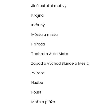
n
e
n
Jiné ostatní motivy
í
Krajina
p
a
Květiny
n
Města a místa
e
l
Příroda
Technika Auto Moto
Západ a východ Slunce a Měsíc
Zvířata
Hudba
Poušť
Moře a pláže