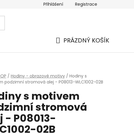
Přihlášení
Registrace
PRÁZDNÝ KOŠÍK
NÁKUPNÍ
KOŠÍK
HOP
/
Hodiny - obrazové motivy
/
Hodiny s
m podzimní stromová alej - P08013-WLC1002-02B
diny s motivem
dzimní stromová
j - P08013-
C1002-02B