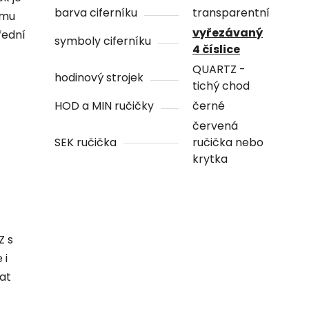
barva ciferníku
transparentní
ámu
vyřezávaný
řední
symboly ciferníku
4 číslice
QUARTZ -
hodinový strojek
tichý chod
HOD a MIN ručičky
černé
červená
SEK ručička
ručička nebo
krytka
Z s
 i
hat