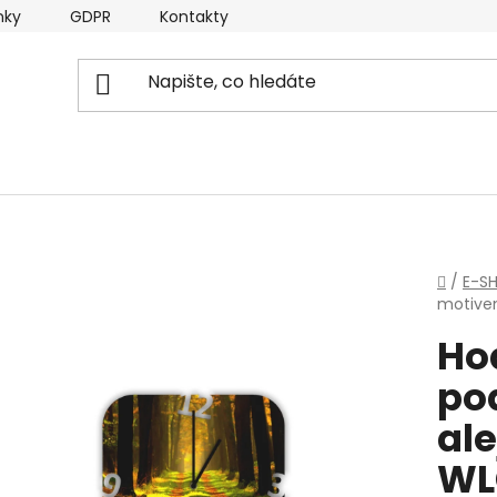
nky
GDPR
Kontakty
Domů
/
E-S
motive
Ho
po
ale
WL