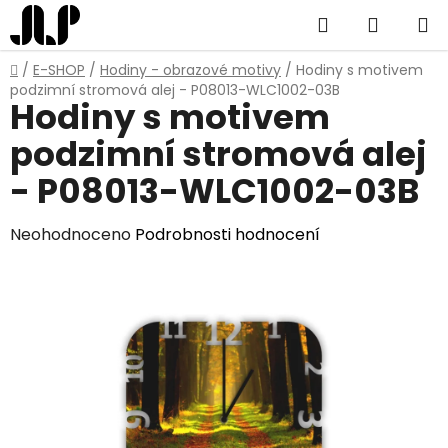
Přejít
Hledat
NÁKUP
na
obsah
KOŠÍK
Domů
/
E-SHOP
/
Hodiny - obrazové motivy
/
Hodiny s motivem
podzimní stromová alej - P08013-WLC1002-03B
Hodiny s motivem
podzimní stromová alej
- P08013-WLC1002-03B
Průměrné
Neohodnoceno
Podrobnosti hodnocení
hodnocení
produktu
je
0,0
z
5
hvězdiček.