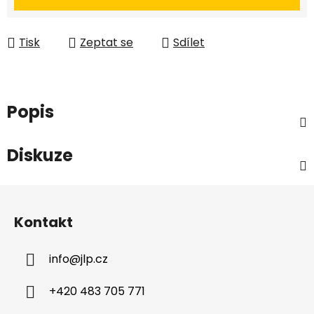
Tisk
Zeptat se
Sdílet
Popis
Diskuze
Z
á
Kontakt
p
a
info
@
jlp.cz
t
í
+420 483 705 771