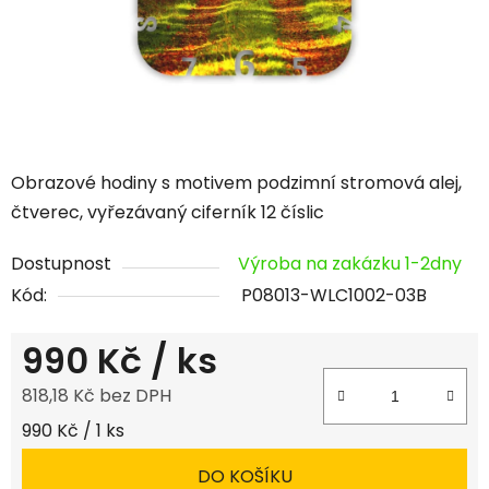
Obrazové hodiny s motivem podzimní stromová alej,
čtverec, vyřezávaný ciferník 12 číslic
Dostupnost
Výroba na zakázku 1-2dny
Kód:
P08013-WLC1002-03B
990 Kč
/ ks
818,18 Kč bez DPH
Měrná cena:
990 Kč / 1 ks
DO KOŠÍKU