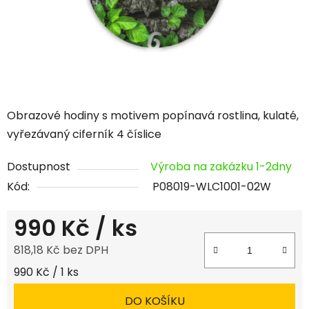
Obrazové hodiny s motivem popínavá rostlina, kulaté,
vyřezávaný ciferník 4 číslice
Dostupnost
Výroba na zakázku 1-2dny
Kód:
P08019-WLC1001-02W
990 Kč
/ ks
818,18 Kč bez DPH
Měrná cena:
990 Kč / 1 ks
DO KOŠÍKU