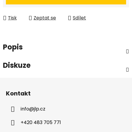
Tisk
Zeptat se
Sdílet
Popis
Diskuze
Z
á
Kontakt
p
a
info
@
jlp.cz
t
í
+420 483 705 771