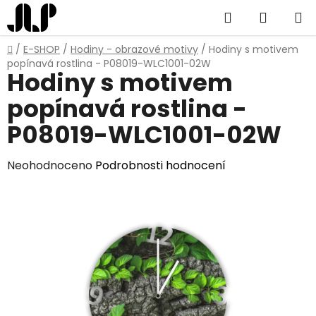
Přejít
Hledat
NÁKUP
na
obsah
KOŠÍK
Domů
/
E-SHOP
/
Hodiny - obrazové motivy
/
Hodiny s motivem
popínavá rostlina - P08019-WLC1001-02W
Hodiny s motivem
popínavá rostlina -
P08019-WLC1001-02W
Průměrné
Neohodnoceno
Podrobnosti hodnocení
hodnocení
produktu
je
0,0
z
5
hvězdiček.