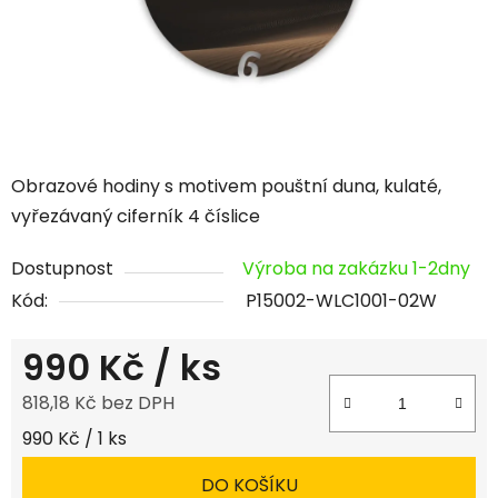
Obrazové hodiny s motivem pouštní duna, kulaté,
vyřezávaný ciferník 4 číslice
Dostupnost
Výroba na zakázku 1-2dny
Kód:
P15002-WLC1001-02W
990 Kč
/ ks
818,18 Kč bez DPH
Měrná cena:
990 Kč / 1 ks
DO KOŠÍKU