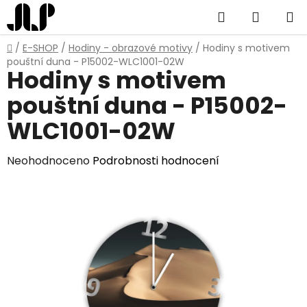
Přejít
Hledat
NÁKUP
na
obsah
KOŠÍK
Domů
/
E-SHOP
/
Hodiny - obrazové motivy
/
Hodiny s motivem
pouštní duna - P15002-WLC1001-02W
Hodiny s motivem
pouštní duna - P15002-
WLC1001-02W
Průměrné
Neohodnoceno
Podrobnosti hodnocení
hodnocení
produktu
je
0,0
z
5
hvězdiček.