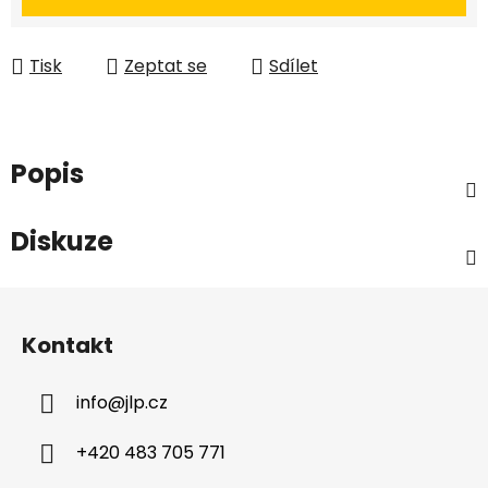
Tisk
Zeptat se
Sdílet
Popis
Diskuze
Z
á
Kontakt
p
a
info
@
jlp.cz
t
í
+420 483 705 771