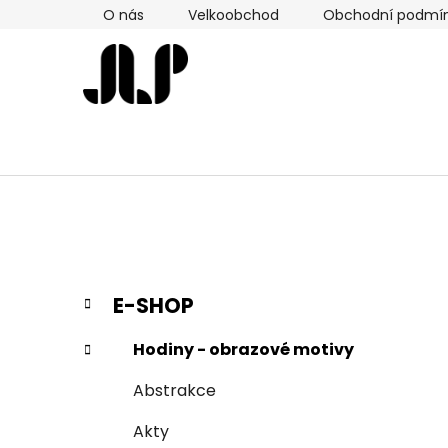
Přejít
O nás
Velkoobchod
Obchodní podmí
na
obsah
P
K
Přeskočit
E-SHOP
a
kategorie
o
t
s
Hodiny - obrazové motivy
e
t
g
Abstrakce
r
o
a
r
Akty
i