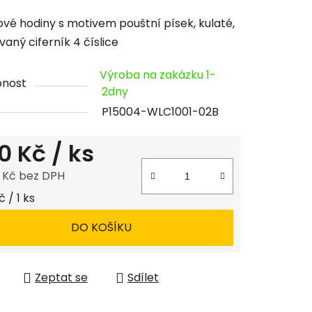
cení
vé hodiny s motivem pouštní písek, kulaté,
tu
vaný ciferník 4 číslice
Výroba na zakázku 1-
pnost
2dny
P15004-WLC1001-02B
ček.
0 Kč
/ ks
8 Kč bez DPH
 cena:
 / 1 ks
DO KOŠÍKU
Zeptat se
Sdílet