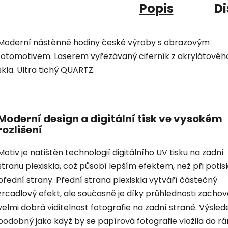
Popis
Di
Moderní nástěnné hodiny české výroby s obrazovým
fotomotivem. Laserem vyřezávaný ciferník z akrylátovéh
skla. Ultra tichý QUARTZ.
Moderní design a digitální tisk ve vysokém
rozlišení
Motiv je natištěn technologií digitálního UV tisku na zadní
stranu plexiskla, což působí lepším efektem, než při potis
přední strany. Přední strana plexiskla vytváří částečný
zrcadlový efekt, ale současně je díky průhlednosti zacho
velmi dobrá viditelnost fotografie na zadní straně. Výsled
podobný jako když by se papírová fotografie vložila do r