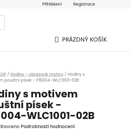
Přihlášení
Registrace
PRÁZDNÝ KOŠÍK
NÁKUPNÍ
KOŠÍK
HOP
/
Hodiny - obrazové motivy
/
Hodiny s
 pouštní písek - P15004-WLC1001-02B
diny s motivem
štní písek -
5004-WLC1001-02B
rné
dnoceno
Podrobnosti hodnocení