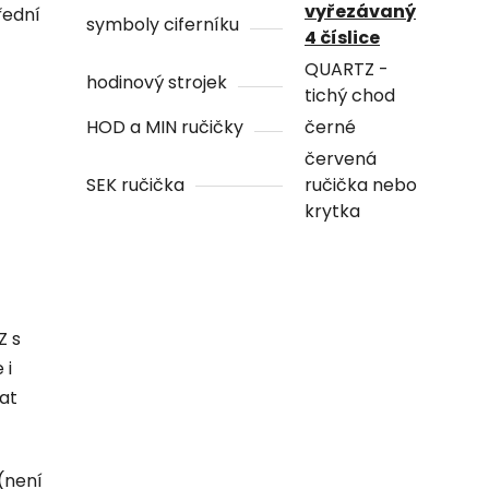
vyřezávaný
řední
symboly ciferníku
4 číslice
QUARTZ -
hodinový strojek
tichý chod
HOD a MIN ručičky
černé
červená
SEK ručička
ručička nebo
krytka
Z s
 i
hat
(není