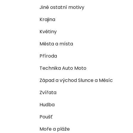
n
e
n
Jiné ostatní motivy
í
Krajina
p
a
Květiny
n
Města a místa
e
l
Příroda
Technika Auto Moto
Západ a východ Slunce a Měsíc
Zvířata
Hudba
Poušť
Moře a pláže