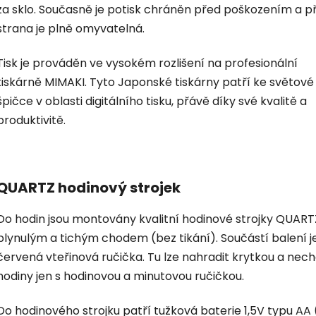
za sklo. Současně je potisk chráněn před poškozením a p
strana je plně omyvatelná.
Tisk je prováděn ve vysokém rozlišení na profesionální
tiskárně MIMAKI. Tyto Japonské tiskárny patří ke světové
špičce v oblasti digitálního tisku, přávě díky své kvalitě a
produktivitě.
QUARTZ hodinový strojek
Do hodin jsou montovány kvalitní hodinové strojky QUART
plynulým a tichým chodem (bez tikání). Součástí balení je
červená vteřinová ručička. Tu lze nahradit krytkou a nec
hodiny jen s hodinovou a minutovou ručičkou.
Do hodinového strojku patří tužková baterie 1,5V typu AA 