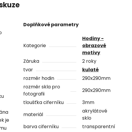
skuze
Doplňkové parametry
o
Hodiny -
Kategorie
obrazové
motivy
Záruka
2 roky
tvar
kulaté
rozměr hodin
290x290mm
rozměr skla pro
290x290mm
fotografii
ku
tloušťka ciferníku
3mm
akrylátové
vána
materiál
sklo
ek je
barva ciferníku
transparentní
ámu