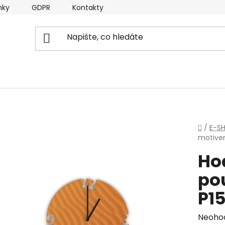
nky
GDPR
Kontakty
Domů
/
E-S
motivem
Ho
pou
P1
Průmě
Neoho