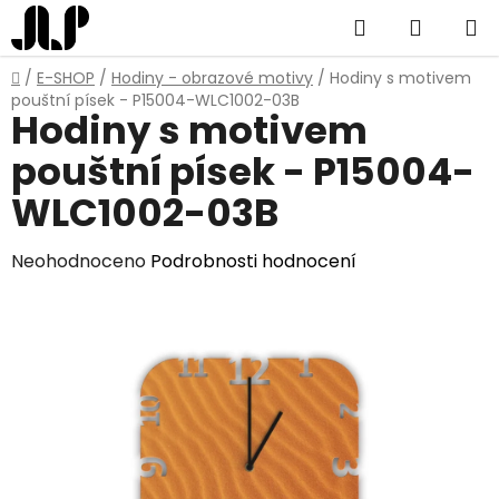
Přejít
Hledat
NÁKUP
na
obsah
KOŠÍK
Domů
/
E-SHOP
/
Hodiny - obrazové motivy
/
Hodiny s motivem
pouštní písek - P15004-WLC1002-03B
Hodiny s motivem
pouštní písek - P15004-
WLC1002-03B
Průměrné
Neohodnoceno
Podrobnosti hodnocení
hodnocení
produktu
je
0,0
z
5
hvězdiček.