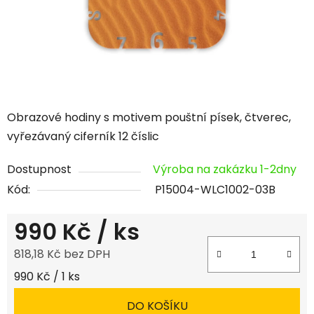
Obrazové hodiny s motivem pouštní písek, čtverec,
vyřezávaný ciferník 12 číslic
Dostupnost
Výroba na zakázku 1-2dny
Kód:
P15004-WLC1002-03B
990 Kč
/ ks
818,18 Kč bez DPH
Měrná cena:
990 Kč / 1 ks
DO KOŠÍKU