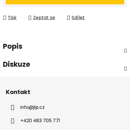
Tisk
Zeptat se
Sdílet
Popis
Diskuze
Z
á
Kontakt
p
a
info
@
jlp.cz
t
í
+420 483 705 771