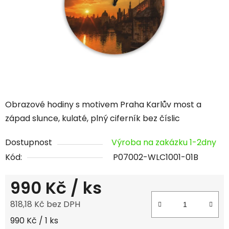
hvězdiček.
Obrazové hodiny s motivem Praha Karlův most a
západ slunce, kulaté, plný ciferník bez číslic
Dostupnost
Výroba na zakázku 1-2dny
Kód:
P07002-WLC1001-01B
990 Kč
/ ks
818,18 Kč bez DPH
Měrná cena:
990 Kč / 1 ks