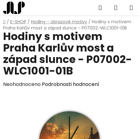
Přejít
Hledat
NÁKUP
na
obsah
KOŠÍK
Domů
/
E-SHOP
/
Hodiny - obrazové motivy
/
Hodiny s motivem
Praha Karlův most a západ slunce - P07002-WLC1001-01B
Hodiny s motivem
Praha Karlův most a
západ slunce - P07002-
WLC1001-01B
Průměrné
Neohodnoceno
Podrobnosti hodnocení
hodnocení
produktu
je
0,0
z
5