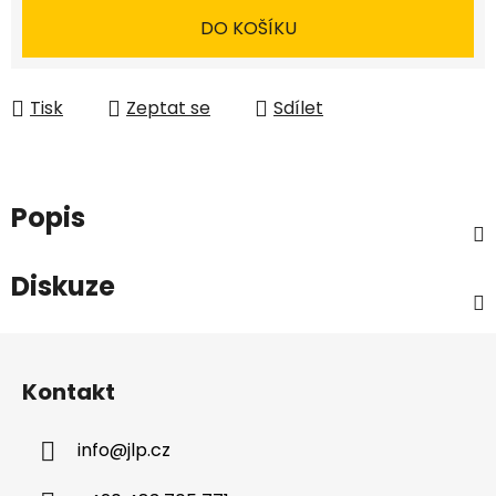
DO KOŠÍKU
Tisk
Zeptat se
Sdílet
Popis
Diskuze
Z
á
Kontakt
p
a
info
@
jlp.cz
t
í