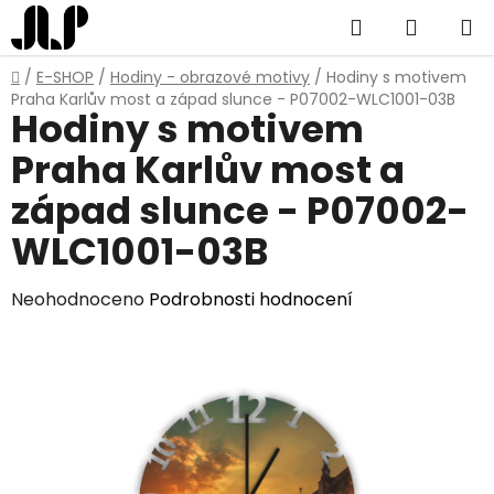
Přejít
Hledat
NÁKUP
na
obsah
KOŠÍK
Domů
/
E-SHOP
/
Hodiny - obrazové motivy
/
Hodiny s motivem
Praha Karlův most a západ slunce - P07002-WLC1001-03B
Hodiny s motivem
Praha Karlův most a
západ slunce - P07002-
WLC1001-03B
Průměrné
Neohodnoceno
Podrobnosti hodnocení
hodnocení
produktu
je
0,0
z
5