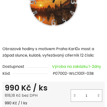
hvězdiček.
Obrazové hodiny s motivem Praha Karlův most a
západ slunce, kulaté, vyřezávaný ciferník 12 číslic
Dostupnost
Výroba na zakázku 1-2dny
Kód:
P07002-WLC1001-03B
990 Kč
/ ks
818,18 Kč bez DPH
Měrná cena:
990 Kč / 1 ks