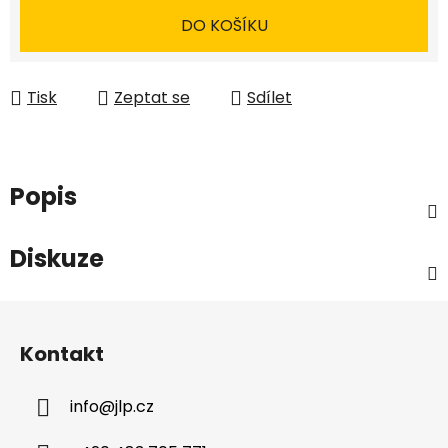
DO KOŠÍKU
Tisk
Zeptat se
Sdílet
Popis
Diskuze
Z
á
Kontakt
p
a
info
@
jlp.cz
t
í