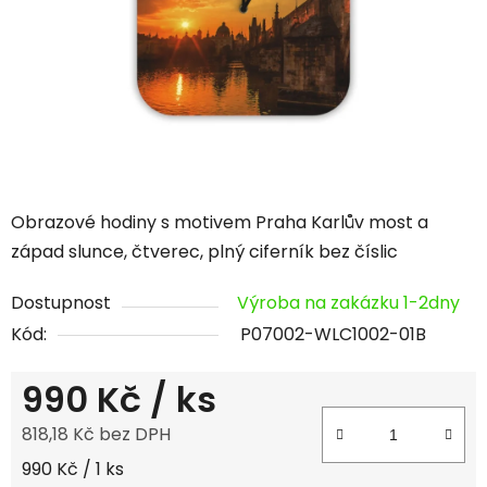
hvězdiček.
Obrazové hodiny s motivem Praha Karlův most a
západ slunce, čtverec, plný ciferník bez číslic
Dostupnost
Výroba na zakázku 1-2dny
Kód:
P07002-WLC1002-01B
990 Kč
/ ks
818,18 Kč bez DPH
Měrná cena:
990 Kč / 1 ks