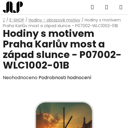
Přejít
Hledat
NÁKUP
na
obsah
KOŠÍK
Domů
/
E-SHOP
/
Hodiny - obrazové motivy
/
Hodiny s motivem
Praha Karlův most a západ slunce - P07002-WLC1002-01B
Hodiny s motivem
Praha Karlův most a
západ slunce - P07002-
WLC1002-01B
Průměrné
Neohodnoceno
Podrobnosti hodnocení
hodnocení
produktu
je
0,0
z
5