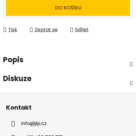
DO KOŠÍKU
Tisk
Zeptat se
Sdílet
Popis
Diskuze
Z
á
Kontakt
p
a
info
@
jlp.cz
t
í