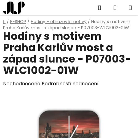
Přejít
Hledat
NÁKUP
na
obsah
KOŠÍK
Domů
/
E-SHOP
/
Hodiny - obrazové motivy
/
Hodiny s motivem
Praha Karlův most a západ slunce - P07003-WLC1002-01W
Hodiny s motivem
Praha Karlův most a
západ slunce - P07003-
WLC1002-01W
Průměrné
Neohodnoceno
Podrobnosti hodnocení
hodnocení
produktu
je
0,0
z
5