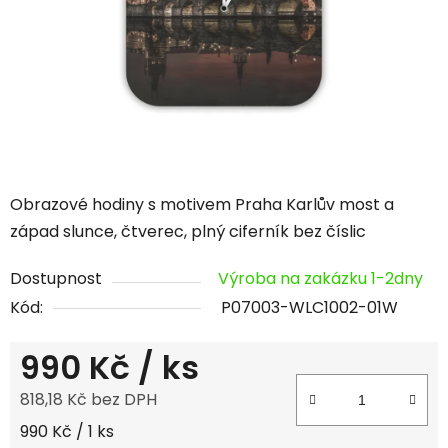
hvězdiček.
Obrazové hodiny s motivem Praha Karlův most a
západ slunce, čtverec, plný ciferník bez číslic
Dostupnost
Výroba na zakázku 1-2dny
Kód:
P07003-WLC1002-01W
990 Kč
/ ks
818,18 Kč bez DPH
Měrná cena:
990 Kč / 1 ks