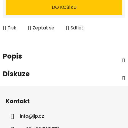
DO KOŠÍKU
Tisk
Zeptat se
Sdílet
Popis
Diskuze
Z
á
Kontakt
p
a
info
@
jlp.cz
t
í