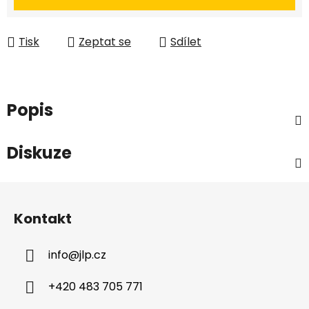
Tisk
Zeptat se
Sdílet
Popis
Diskuze
Z
á
Kontakt
p
a
info
@
jlp.cz
t
í
+420 483 705 771