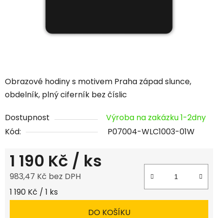
Obrazové hodiny s motivem Praha západ slunce,
obdelník, plný ciferník bez číslic
Dostupnost
Výroba na zakázku 1-2dny
Kód:
P07004-WLC1003-01W
1 190 Kč
/ ks
983,47 Kč bez DPH
Měrná cena:
1 190 Kč / 1 ks
DO KOŠÍKU