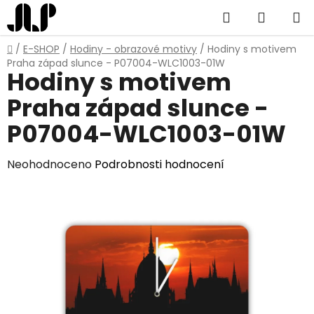
Přejít
Hledat
NÁKUP
na
obsah
KOŠÍK
Domů
/
E-SHOP
/
Hodiny - obrazové motivy
/
Hodiny s motivem
Praha západ slunce - P07004-WLC1003-01W
Hodiny s motivem
Praha západ slunce -
P07004-WLC1003-01W
Průměrné
Neohodnoceno
Podrobnosti hodnocení
hodnocení
produktu
je
0,0
z
5
hvězdiček.