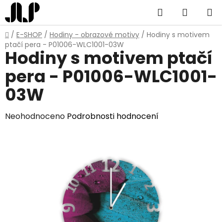
Přejít
Hledat
NÁKUP
na
obsah
KOŠÍK
Domů
/
E-SHOP
/
Hodiny - obrazové motivy
/
Hodiny s motivem
ptačí pera - P01006-WLC1001-03W
Hodiny s motivem ptačí
pera - P01006-WLC1001-
03W
Průměrné
Neohodnoceno
Podrobnosti hodnocení
hodnocení
produktu
je
0,0
z
5
hvězdiček.