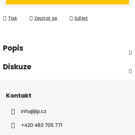
Tisk
Zeptat se
Sdílet
Popis
Diskuze
Z
á
Kontakt
p
a
info
@
jlp.cz
t
í
+420 483 705 771