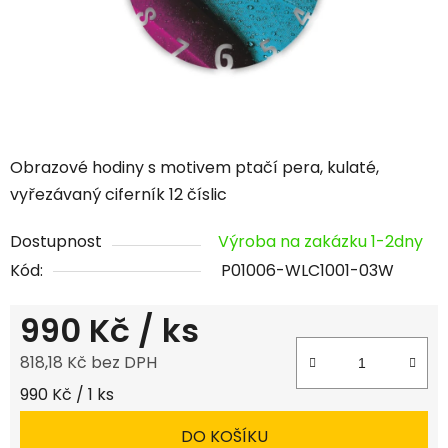
Obrazové hodiny s motivem ptačí pera, kulaté,
vyřezávaný ciferník 12 číslic
Dostupnost
Výroba na zakázku 1-2dny
Kód:
P01006-WLC1001-03W
990 Kč
/ ks
818,18 Kč bez DPH
Měrná cena:
990 Kč / 1 ks
DO KOŠÍKU