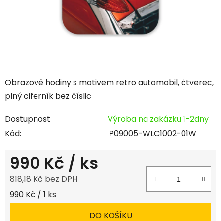
Obrazové hodiny s motivem retro automobil, čtverec,
plný ciferník bez číslic
Dostupnost
Výroba na zakázku 1-2dny
Kód:
P09005-WLC1002-01W
990 Kč
/ ks
818,18 Kč bez DPH
Měrná cena:
990 Kč / 1 ks
DO KOŠÍKU