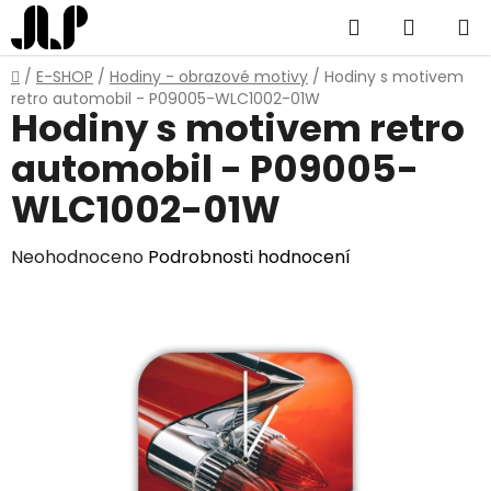
Přejít
Hledat
NÁKUP
na
obsah
KOŠÍK
Domů
/
E-SHOP
/
Hodiny - obrazové motivy
/
Hodiny s motivem
retro automobil - P09005-WLC1002-01W
Hodiny s motivem retro
automobil - P09005-
WLC1002-01W
Průměrné
Neohodnoceno
Podrobnosti hodnocení
hodnocení
produktu
je
0,0
z
5
hvězdiček.