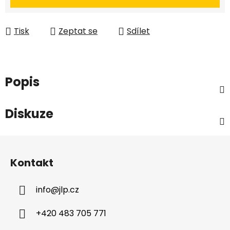
Tisk
Zeptat se
Sdílet
Popis
Diskuze
Z
á
Kontakt
p
a
info
@
jlp.cz
t
í
+420 483 705 771