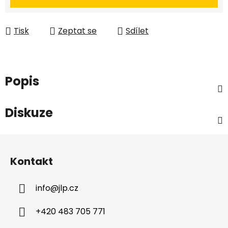
Tisk
Zeptat se
Sdílet
Popis
Diskuze
Z
á
Kontakt
p
a
info
@
jlp.cz
t
í
+420 483 705 771