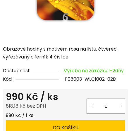
Obrazové hodiny s motivem rosa na listu, čtverec,
vyřezávaný ciferník 4 číslice
Dostupnost
Výroba na zakázku 1-2dny
Kód:
P08003-WLC1002-02B
990 Kč
/ ks
818,18 Kč bez DPH
Měrná cena:
990 Kč / 1 ks
DO KOŠÍKU