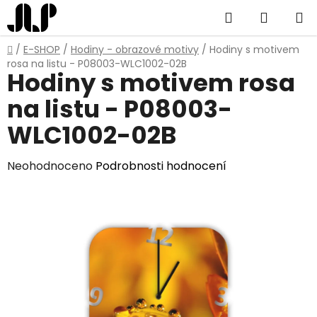
Přejít
Hledat
NÁKUP
na
obsah
KOŠÍK
Domů
/
E-SHOP
/
Hodiny - obrazové motivy
/
Hodiny s motivem
rosa na listu - P08003-WLC1002-02B
Hodiny s motivem rosa
na listu - P08003-
WLC1002-02B
Průměrné
Neohodnoceno
Podrobnosti hodnocení
hodnocení
produktu
je
0,0
z
5
hvězdiček.