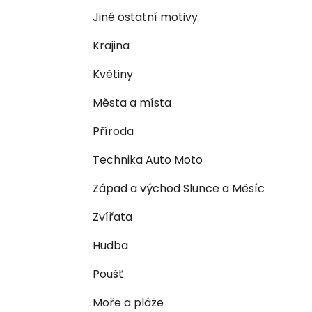
n
e
n
Jiné ostatní motivy
í
Krajina
p
a
Květiny
n
Města a místa
e
l
Příroda
Technika Auto Moto
Západ a východ Slunce a Měsíc
Zvířata
Hudba
Poušť
Moře a pláže