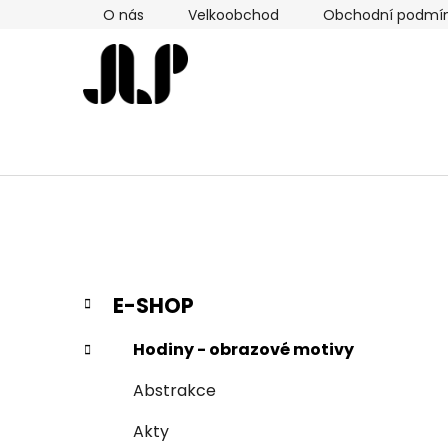
Přejít
O nás
Velkoobchod
Obchodní podmí
na
obsah
P
K
Přeskočit
E-SHOP
a
kategorie
o
t
s
Hodiny - obrazové motivy
e
t
g
Abstrakce
r
o
a
r
Akty
i