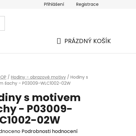
Přihlášení
Registrace
PRÁZDNÝ KOŠÍK
NÁKUPNÍ
KOŠÍK
HOP
/
Hodiny - obrazové motivy
/
Hodiny s
m šachy - P03009-WLC1002-02W
diny s motivem
chy - P03009-
C1002-02W
rné
dnoceno
Podrobnosti hodnocení