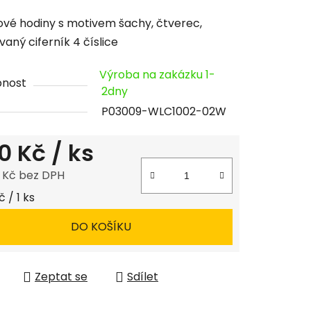
cení
vé hodiny s motivem šachy, čtverec,
tu
vaný ciferník 4 číslice
Výroba na zakázku 1-
pnost
2dny
P03009-WLC1002-02W
ček.
0 Kč
/ ks
8 Kč bez DPH
 cena:
 / 1 ks
DO KOŠÍKU
Zeptat se
Sdílet