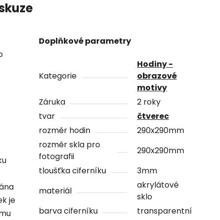
skuze
Doplňkové parametry
o
Hodiny -
Kategorie
obrazové
motivy
Záruka
2 roky
tvar
čtverec
rozměr hodin
290x290mm
rozměr skla pro
290x290mm
fotografii
ku
tloušťka ciferníku
3mm
akrylátové
vána
materiál
sklo
ek je
barva ciferníku
transparentní
ámu