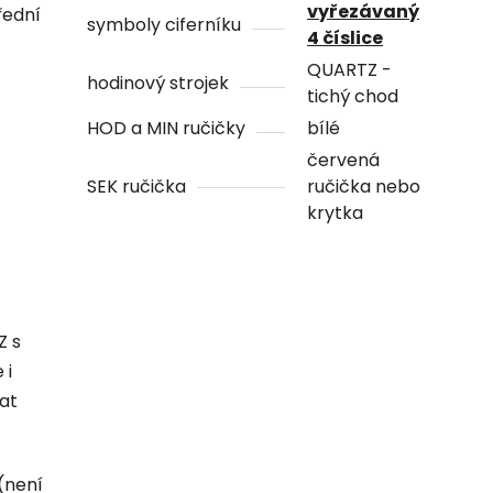
vyřezávaný
řední
symboly ciferníku
4 číslice
QUARTZ -
hodinový strojek
tichý chod
HOD a MIN ručičky
bílé
červená
SEK ručička
ručička nebo
krytka
Z s
 i
hat
(není