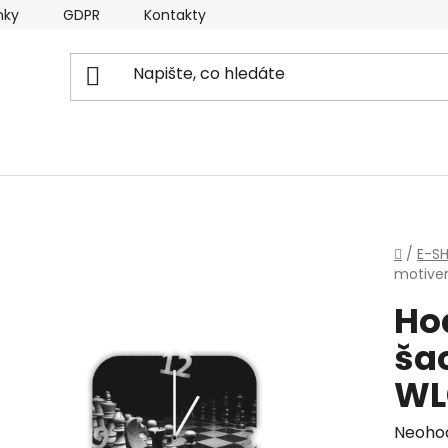
nky
GDPR
Kontakty
Domů
/
E-S
motive
Ho
ša
WL
Průmě
Neoho