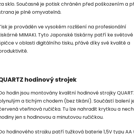
za sklo. Současně je potisk chráněn před poškozením a p
strana je plně omyvatelná.
Tisk je prováděn ve vysokém rozlišení na profesionální
tiskárně MIMAKI. Tyto Japonské tiskárny patří ke světové
špičce v oblasti digitálního tisku, přávě díky své kvalitě a
produktivitě.
QUARTZ hodinový strojek
Do hodin jsou montovány kvalitní hodinové strojky QUART
plynulým a tichým chodem (bez tikání). Součástí balení je
červená vteřinová ručička. Tu lze nahradit krytkou a nec
hodiny jen s hodinovou a minutovou ručičkou.
Do hodinového strojku patří tužková baterie 1,5V typu AA 