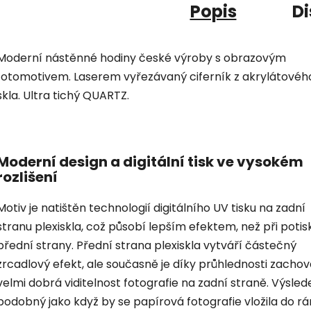
Popis
Di
Moderní nástěnné hodiny české výroby s obrazovým
fotomotivem. Laserem vyřezávaný ciferník z akrylátovéh
skla. Ultra tichý QUARTZ.
Moderní design a digitální tisk ve vysokém
rozlišení
Motiv je natištěn technologií digitálního UV tisku na zadní
stranu plexiskla, což působí lepším efektem, než při potis
přední strany. Přední strana plexiskla vytváří částečný
zrcadlový efekt, ale současně je díky průhlednosti zacho
velmi dobrá viditelnost fotografie na zadní straně. Výsled
podobný jako když by se papírová fotografie vložila do r