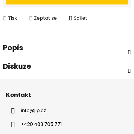
Tisk
Zeptat se
Sdílet
Popis
Diskuze
Z
á
Kontakt
p
a
info
@
jlp.cz
t
í
+420 483 705 771