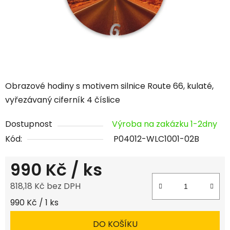
Obrazové hodiny s motivem silnice Route 66, kulaté,
vyřezávaný ciferník 4 číslice
Dostupnost
Výroba na zakázku 1-2dny
Kód:
P04012-WLC1001-02B
990 Kč
/ ks
818,18 Kč bez DPH
Měrná cena:
990 Kč / 1 ks
DO KOŠÍKU