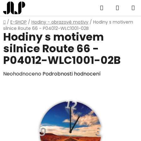
Přejít
Hledat
NÁKUP
na
obsah
KOŠÍK
Domů
/
E-SHOP
/
Hodiny - obrazové motivy
/
Hodiny s motivem
silnice Route 66 - P04012-WLC1001-02B
Hodiny s motivem
silnice Route 66 -
P04012-WLC1001-02B
Průměrné
Neohodnoceno
Podrobnosti hodnocení
hodnocení
produktu
je
0,0
z
5
hvězdiček.