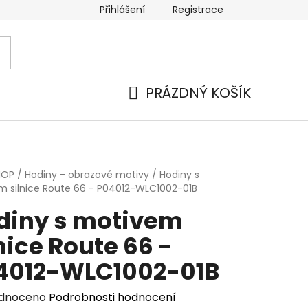
Přihlášení
Registrace
PRÁZDNÝ KOŠÍK
NÁKUPNÍ
KOŠÍK
HOP
/
Hodiny - obrazové motivy
/
Hodiny s
 silnice Route 66 - P04012-WLC1002-01B
diny s motivem
nice Route 66 -
4012-WLC1002-01B
rné
dnoceno
Podrobnosti hodnocení