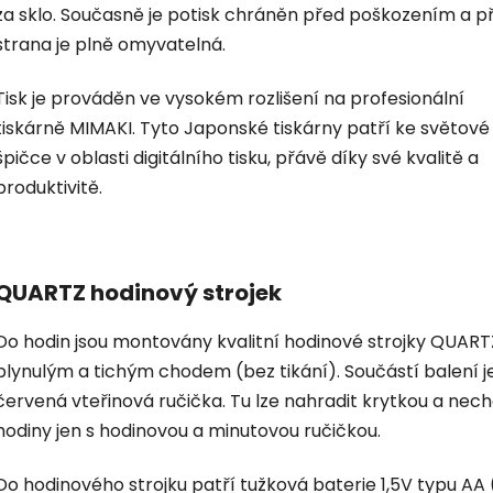
za sklo. Současně je potisk chráněn před poškozením a p
strana je plně omyvatelná.
Tisk je prováděn ve vysokém rozlišení na profesionální
tiskárně MIMAKI. Tyto Japonské tiskárny patří ke světové
špičce v oblasti digitálního tisku, přávě díky své kvalitě a
produktivitě.
QUARTZ hodinový strojek
Do hodin jsou montovány kvalitní hodinové strojky QUART
plynulým a tichým chodem (bez tikání). Součástí balení je
červená vteřinová ručička. Tu lze nahradit krytkou a nec
hodiny jen s hodinovou a minutovou ručičkou.
Do hodinového strojku patří tužková baterie 1,5V typu AA 