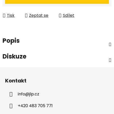
Tisk
Zeptat se
Sdílet
Popis
Diskuze
Z
á
Kontakt
p
a
info
@
jlp.cz
t
í
+420 483 705 771