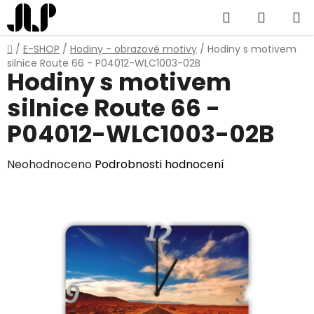
Přejít
Hledat
NÁKUP
na
obsah
KOŠÍK
Domů
/
E-SHOP
/
Hodiny - obrazové motivy
/
Hodiny s motivem
silnice Route 66 - P04012-WLC1003-02B
Hodiny s motivem
silnice Route 66 -
P04012-WLC1003-02B
Průměrné
Neohodnoceno
Podrobnosti hodnocení
hodnocení
produktu
je
0,0
z
5
hvězdiček.