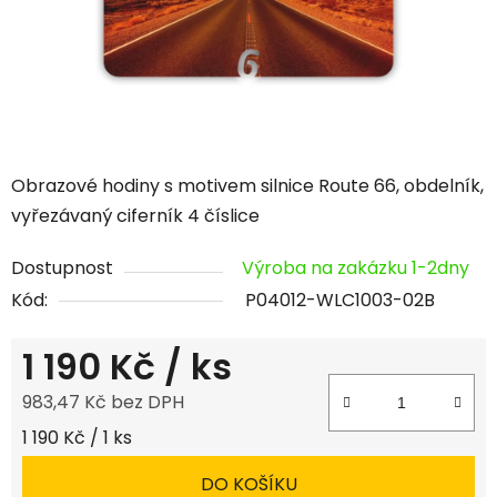
Obrazové hodiny s motivem silnice Route 66, obdelník,
vyřezávaný ciferník 4 číslice
Dostupnost
Výroba na zakázku 1-2dny
Kód:
P04012-WLC1003-02B
1 190 Kč
/ ks
983,47 Kč bez DPH
Měrná cena:
1 190 Kč / 1 ks
DO KOŠÍKU