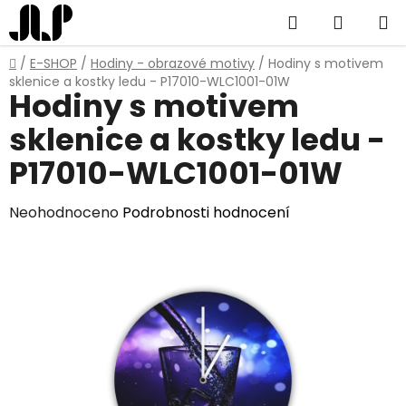
Přejít
Hledat
NÁKUP
na
obsah
KOŠÍK
Domů
/
E-SHOP
/
Hodiny - obrazové motivy
/
Hodiny s motivem
sklenice a kostky ledu - P17010-WLC1001-01W
Hodiny s motivem
sklenice a kostky ledu -
P17010-WLC1001-01W
Průměrné
Neohodnoceno
Podrobnosti hodnocení
hodnocení
produktu
je
0,0
z
5
hvězdiček.