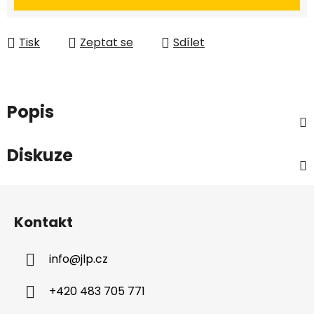
Tisk
Zeptat se
Sdílet
Popis
Diskuze
Z
á
Kontakt
p
a
info
@
jlp.cz
t
í
+420 483 705 771