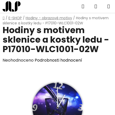
Přejít
Hledat
NÁKUP
na
obsah
KOŠÍK
Domů
/
E-SHOP
/
Hodiny - obrazové motivy
/
Hodiny s motivem
sklenice a kostky ledu - P17010-WLC1001-02W
Hodiny s motivem
sklenice a kostky ledu -
P17010-WLC1001-02W
Průměrné
Neohodnoceno
Podrobnosti hodnocení
hodnocení
produktu
je
0,0
z
5
hvězdiček.