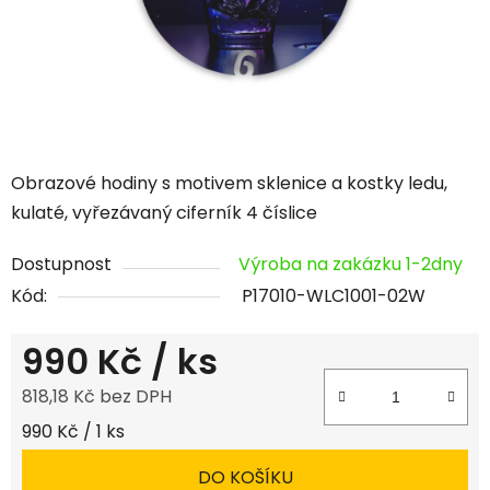
Obrazové hodiny s motivem sklenice a kostky ledu,
kulaté, vyřezávaný ciferník 4 číslice
Dostupnost
Výroba na zakázku 1-2dny
Kód:
P17010-WLC1001-02W
990 Kč
/ ks
818,18 Kč bez DPH
Měrná cena:
990 Kč / 1 ks
DO KOŠÍKU