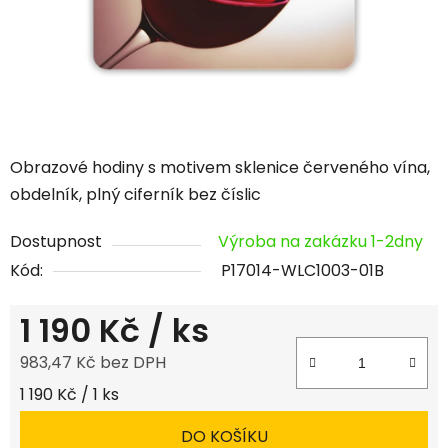
Obrazové hodiny s motivem sklenice červeného vína,
obdelník, plný ciferník bez číslic
Dostupnost
Výroba na zakázku 1-2dny
Kód:
P17014-WLC1003-01B
1 190 Kč
/ ks
983,47 Kč bez DPH
Měrná cena:
1 190 Kč / 1 ks
DO KOŠÍKU