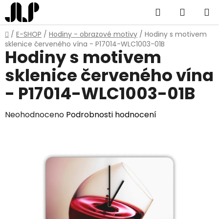
Přejít
Hledat
NÁKUP
na
obsah
KOŠÍK
Domů
/
E-SHOP
/
Hodiny - obrazové motivy
/
Hodiny s motivem
sklenice červeného vína - P17014-WLC1003-01B
Hodiny s motivem
sklenice červeného vína
- P17014-WLC1003-01B
Průměrné
Neohodnoceno
Podrobnosti hodnocení
hodnocení
produktu
je
0,0
z
5
hvězdiček.