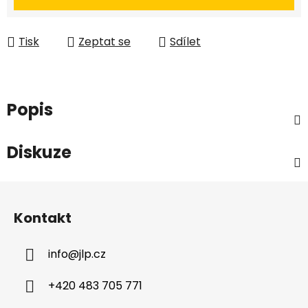
Tisk
Zeptat se
Sdílet
Popis
Diskuze
Z
á
Kontakt
p
a
info
@
jlp.cz
t
í
+420 483 705 771