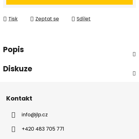
Tisk
Zeptat se
Sdílet
Popis
Diskuze
Z
á
Kontakt
p
a
info
@
jlp.cz
t
í
+420 483 705 771