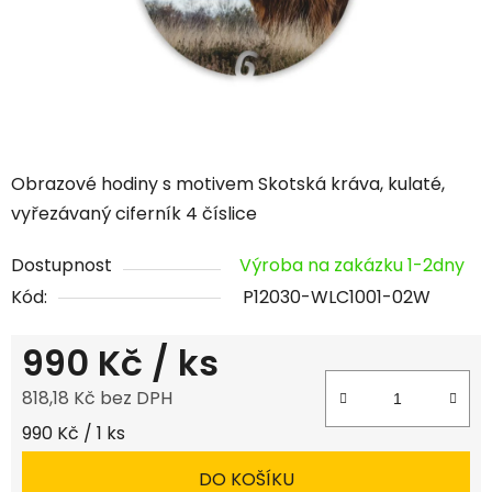
Obrazové hodiny s motivem Skotská kráva, kulaté,
vyřezávaný ciferník 4 číslice
Dostupnost
Výroba na zakázku 1-2dny
Kód:
P12030-WLC1001-02W
990 Kč
/ ks
818,18 Kč bez DPH
Měrná cena:
990 Kč / 1 ks
DO KOŠÍKU