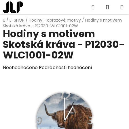
Přejít
Hledat
NÁKUP
na
obsah
KOŠÍK
Domů
/
E-SHOP
/
Hodiny - obrazové motivy
/
Hodiny s motivem
Skotská kráva - P12030-WLC1001-02W
Hodiny s motivem
Skotská kráva - P12030-
WLC1001-02W
Průměrné
Neohodnoceno
Podrobnosti hodnocení
hodnocení
produktu
je
0,0
z
5
hvězdiček.