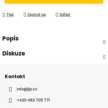
Tisk
Zeptat se
Sdílet
Popis
Diskuze
Z
á
Kontakt
p
a
info
@
jlp.cz
t
í
+420 483 705 771