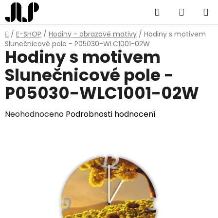
Přejít
Hledat
NÁKUP
na
obsah
KOŠÍK
Domů
/
E-SHOP
/
Hodiny - obrazové motivy
/
Hodiny s motivem
Slunečnicové pole - P05030-WLC1001-02W
Hodiny s motivem
Slunečnicové pole -
P05030-WLC1001-02W
Průměrné
Neohodnoceno
Podrobnosti hodnocení
hodnocení
produktu
je
0,0
z
5
hvězdiček.