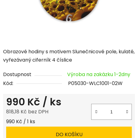
Obrazové hodiny s motivem Slunečnicové pole, kulaté,
vyřezávaný ciferník 4 číslice
Dostupnost
Výroba na zakázku 1-2dny
Kód:
P05030-WLC1001-02W
990 Kč
/ ks
818,18 Kč bez DPH
Měrná cena:
990 Kč / 1 ks
DO KOŠÍKU