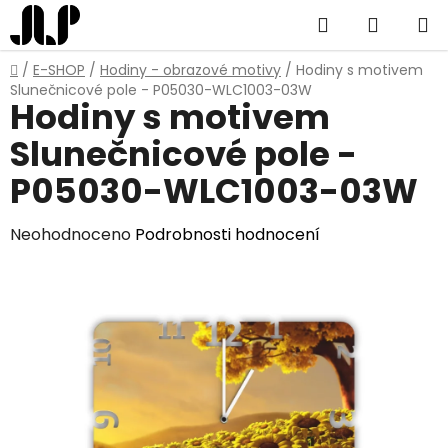
Přejít
Hledat
NÁKUP
na
obsah
KOŠÍK
Domů
/
E-SHOP
/
Hodiny - obrazové motivy
/
Hodiny s motivem
Slunečnicové pole - P05030-WLC1003-03W
Hodiny s motivem
Slunečnicové pole -
P05030-WLC1003-03W
Průměrné
Neohodnoceno
Podrobnosti hodnocení
hodnocení
produktu
je
0,0
z
5
hvězdiček.