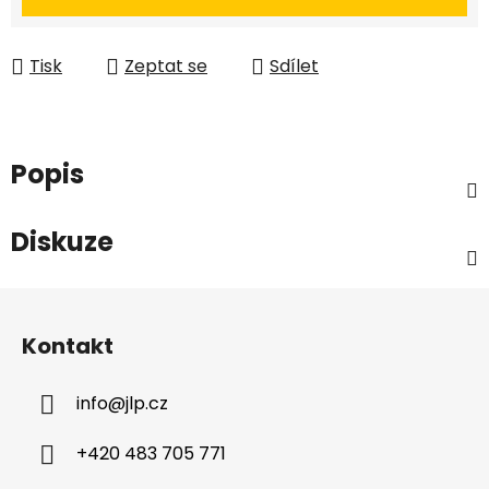
Tisk
Zeptat se
Sdílet
Popis
Diskuze
Z
á
Kontakt
p
a
info
@
jlp.cz
t
í
+420 483 705 771