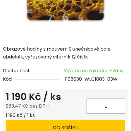
Obrazové hodiny s motivem Slunečnicové pole,
obdelník, vyřezávaný ciferník 12 číslic
Dostupnost
Výroba na zakázku 1-2dny
Kód:
P05030-WLC1003-03W
1 190 Kč
/ ks
983,47 Kč bez DPH
Měrná cena:
1 190 Kč / 1 ks
DO KOŠÍKU