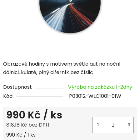
hvězdiček.
Obrazové hodiny s motivem světla aut na noční
dálnici, kulaté, plný ciferník bez číslic
Dostupnost
Výroba na zakázku 1-2dny
Kód:
P03012-WLC1001-01W
990 Kč
/ ks
818,18 Kč bez DPH
Měrná cena:
990 Kč / 1 ks