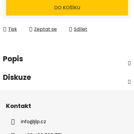
DO KOŠÍKU
Tisk
Zeptat se
Sdílet
Popis
Diskuze
Z
á
Kontakt
p
a
info
@
jlp.cz
t
í