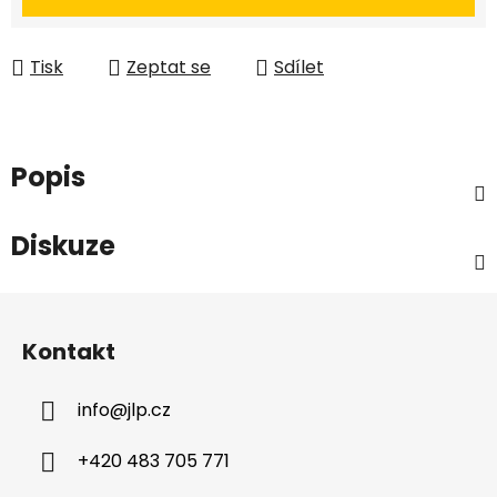
Tisk
Zeptat se
Sdílet
Popis
Diskuze
Z
á
Kontakt
p
a
info
@
jlp.cz
t
í
+420 483 705 771