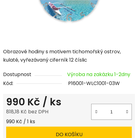
Obrazové hodiny s motivem tichomořský ostrov,
kulaté, vyřezávaný ciferník 12 číslic
Dostupnost
Výroba na zakázku 1-2dny
Kód:
P16001-WLC1001-03W
990 Kč
/ ks
818,18 Kč bez DPH
Měrná cena:
990 Kč / 1 ks
DO KOŠÍKU