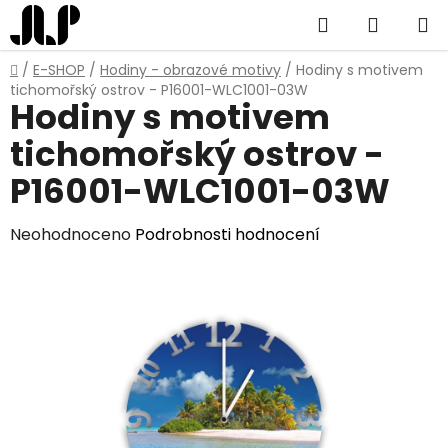
Přejít
Hledat
NÁKUP
na
obsah
KOŠÍK
Domů
/
E-SHOP
/
Hodiny - obrazové motivy
/
Hodiny s motivem
tichomořský ostrov - P16001-WLC1001-03W
Hodiny s motivem
tichomořský ostrov -
P16001-WLC1001-03W
Průměrné
Neohodnoceno
Podrobnosti hodnocení
hodnocení
produktu
je
0,0
z
5
hvězdiček.