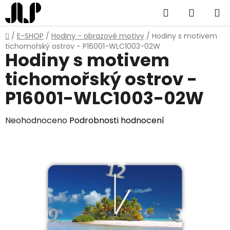
Přejít
Hledat
NÁKUP
na
obsah
KOŠÍK
Domů
/
E-SHOP
/
Hodiny - obrazové motivy
/
Hodiny s motivem
tichomořský ostrov - P16001-WLC1003-02W
Hodiny s motivem
tichomořský ostrov -
P16001-WLC1003-02W
Průměrné
Neohodnoceno
Podrobnosti hodnocení
hodnocení
produktu
je
0,0
z
5
hvězdiček.