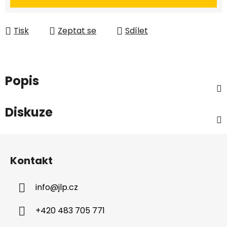
Tisk
Zeptat se
Sdílet
Popis
Diskuze
Z
á
Kontakt
p
a
info
@
jlp.cz
t
í
+420 483 705 771