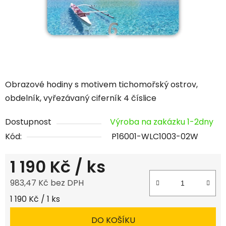
Obrazové hodiny s motivem tichomořský ostrov,
obdelník, vyřezávaný ciferník 4 číslice
Dostupnost
Výroba na zakázku 1-2dny
Kód:
P16001-WLC1003-02W
1 190 Kč
/ ks
983,47 Kč bez DPH
Měrná cena:
1 190 Kč / 1 ks
DO KOŠÍKU