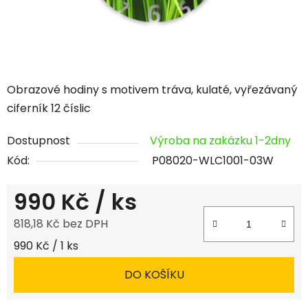
Obrazové hodiny s motivem tráva, kulaté, vyřezávaný
ciferník 12 číslic
Dostupnost
Výroba na zakázku 1-2dny
Kód:
P08020-WLC1001-03W
990 Kč
/ ks
818,18 Kč bez DPH
Měrná cena:
990 Kč / 1 ks
DO KOŠÍKU