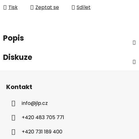
Tisk
Zeptat se
Sdílet
Popis
Diskuze
Z
á
Kontakt
p
a
info
@
jlp.cz
t
í
+420 483 705 771
+420 731 189 400