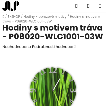
Přejít
Hledat
NÁKUP
na
obsah
KOŠÍK
Domů
/
E-SHOP
/
Hodiny - obrazové motivy
/
Hodiny s motivem
tráva - P08020-WLC1001-03W
Hodiny s motivem tráva
- P08020-WLC1001-03W
Průměrné
Neohodnoceno
Podrobnosti hodnocení
hodnocení
produktu
je
0,0
z
5
hvězdiček.