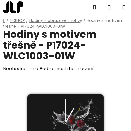
Přejít
Hledat
NÁKUP
na
obsah
KOŠÍK
Domů
/
E-SHOP
/
Hodiny - obrazové motivy
/
Hodiny s motivem
třešně - P17024-WLC1003-01W
Hodiny s motivem
třešně - P17024-
WLC1003-01W
Průměrné
Neohodnoceno
Podrobnosti hodnocení
hodnocení
produktu
je
0,0
z
5
hvězdiček.