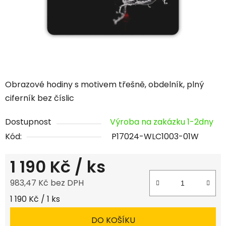
Obrazové hodiny s motivem třešně, obdelník, plný
ciferník bez číslic
Dostupnost
Výroba na zakázku 1-2dny
Kód:
P17024-WLC1003-01W
1 190 Kč
/ ks
983,47 Kč bez DPH
Měrná cena:
1 190 Kč / 1 ks
DO KOŠÍKU