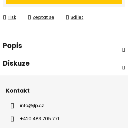
Tisk
Zeptat se
Sdílet
Popis
Diskuze
Z
á
Kontakt
p
a
info
@
jlp.cz
t
í
+420 483 705 771