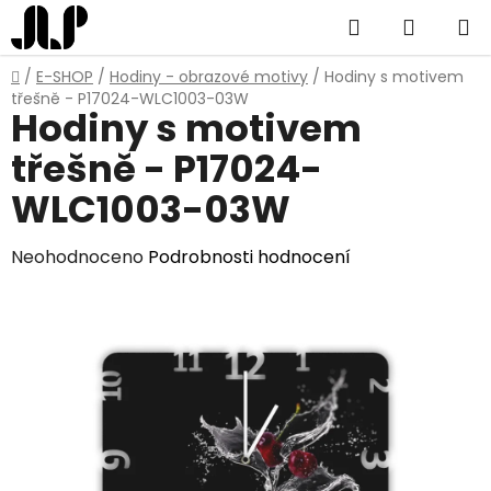
Přejít
Hledat
NÁKUP
na
obsah
KOŠÍK
Domů
/
E-SHOP
/
Hodiny - obrazové motivy
/
Hodiny s motivem
třešně - P17024-WLC1003-03W
Hodiny s motivem
třešně - P17024-
WLC1003-03W
Průměrné
Neohodnoceno
Podrobnosti hodnocení
hodnocení
produktu
je
0,0
z
5
hvězdiček.