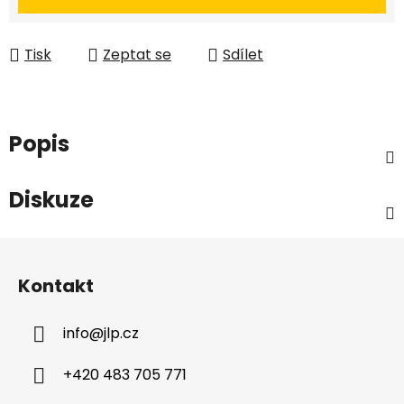
Tisk
Zeptat se
Sdílet
Popis
Diskuze
Z
á
Kontakt
p
a
info
@
jlp.cz
t
í
+420 483 705 771