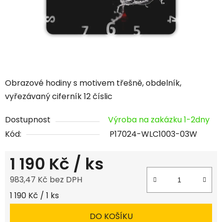
Obrazové hodiny s motivem třešně, obdelník,
vyřezávaný ciferník 12 číslic
Dostupnost
Výroba na zakázku 1-2dny
Kód:
P17024-WLC1003-03W
1 190 Kč
/ ks
983,47 Kč bez DPH
Měrná cena:
1 190 Kč / 1 ks
DO KOŠÍKU