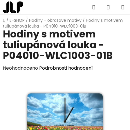
Přejít
Hledat
NÁKUP
na
obsah
KOŠÍK
Domů
/
E-SHOP
/
Hodiny - obrazové motivy
/
Hodiny s motivem
tuliupánová louka - P04010-WLC1003-01B
Hodiny s motivem
tuliupánová louka -
P04010-WLC1003-01B
Průměrné
Neohodnoceno
Podrobnosti hodnocení
hodnocení
produktu
je
0,0
z
5
hvězdiček.