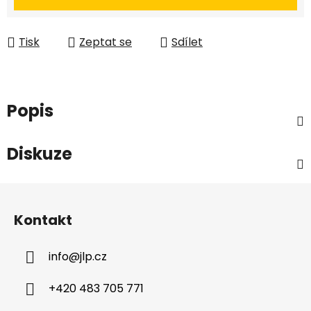
Tisk
Zeptat se
Sdílet
Popis
Diskuze
Z
á
Kontakt
p
a
info
@
jlp.cz
t
í
+420 483 705 771