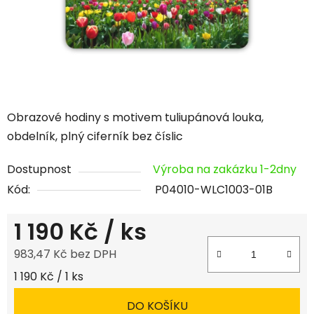
Obrazové hodiny s motivem tuliupánová louka,
obdelník, plný ciferník bez číslic
Dostupnost
Výroba na zakázku 1-2dny
Kód:
P04010-WLC1003-01B
1 190 Kč
/ ks
983,47 Kč bez DPH
Měrná cena:
1 190 Kč / 1 ks
DO KOŠÍKU