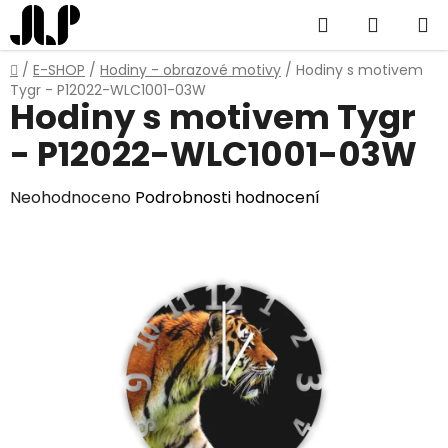
Přejít
Hledat
NÁKUP
na
obsah
KOŠÍK
Domů
/
E-SHOP
/
Hodiny - obrazové motivy
/
Hodiny s motivem
Tygr - P12022-WLC1001-03W
Hodiny s motivem Tygr
- P12022-WLC1001-03W
Průměrné
Neohodnoceno
Podrobnosti hodnocení
hodnocení
produktu
je
0,0
z
5
hvězdiček.