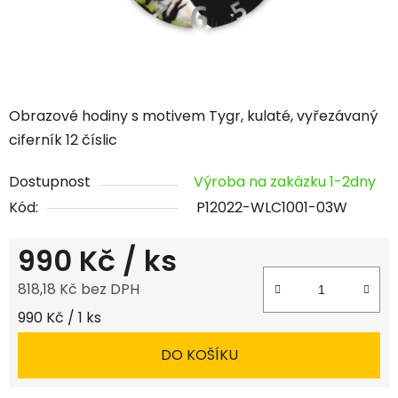
Obrazové hodiny s motivem Tygr, kulaté, vyřezávaný
ciferník 12 číslic
Dostupnost
Výroba na zakázku 1-2dny
Kód:
P12022-WLC1001-03W
990 Kč
/ ks
818,18 Kč bez DPH
Měrná cena:
990 Kč / 1 ks
DO KOŠÍKU