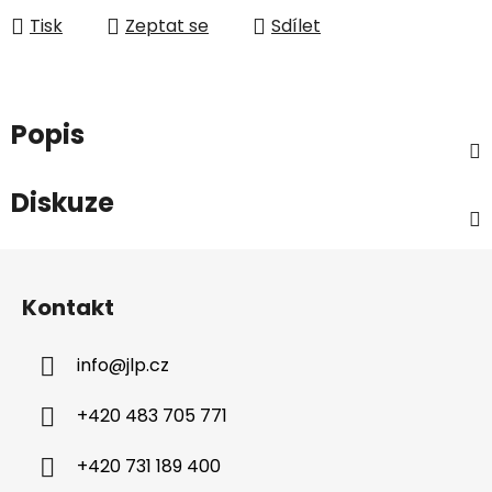
Tisk
Zeptat se
Sdílet
Popis
Diskuze
Z
á
Kontakt
p
a
info
@
jlp.cz
t
í
+420 483 705 771
+420 731 189 400