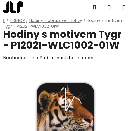
Přejít
Hledat
NÁKUP
na
obsah
KOŠÍK
Domů
/
E-SHOP
/
Hodiny - obrazové motivy
/
Hodiny s motivem
Tygr - P12021-WLC1002-01W
Hodiny s motivem Tygr
- P12021-WLC1002-01W
Průměrné
Neohodnoceno
Podrobnosti hodnocení
hodnocení
produktu
je
0,0
z
5
hvězdiček.