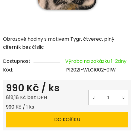
Obrazové hodiny s motivem Tygr, čtverec, plný
ciferník bez číslic
Dostupnost
Výroba na zakázku 1-2dny
Kód:
P12021-WLC1002-01W
990 Kč
/ ks
818,18 Kč bez DPH
Měrná cena:
990 Kč / 1 ks
DO KOŠÍKU