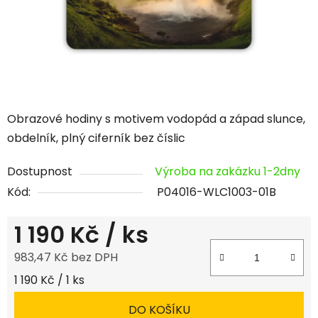
Obrazové hodiny s motivem vodopád a západ slunce,
obdelník, plný ciferník bez číslic
Dostupnost
Výroba na zakázku 1-2dny
Kód:
P04016-WLC1003-01B
1 190 Kč
/ ks
983,47 Kč bez DPH
Měrná cena:
1 190 Kč / 1 ks
DO KOŠÍKU