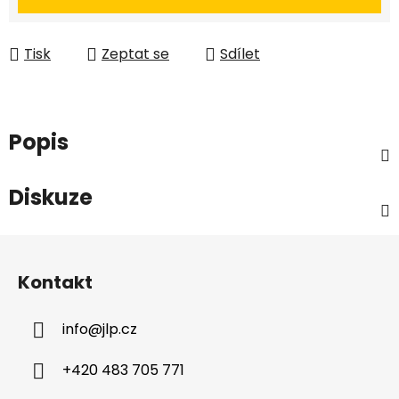
Tisk
Zeptat se
Sdílet
Popis
Diskuze
Z
á
Kontakt
p
a
info
@
jlp.cz
t
í
+420 483 705 771