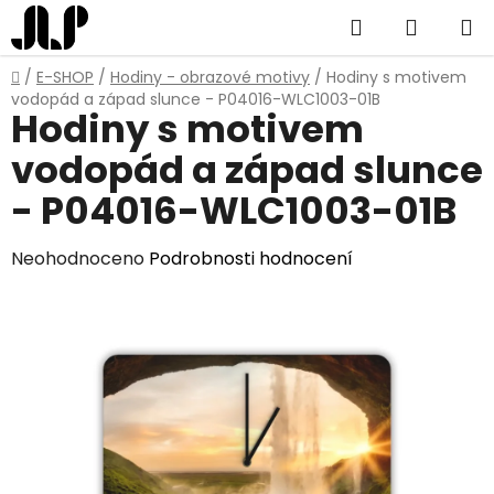
Přejít
Hledat
NÁKUP
na
obsah
KOŠÍK
Domů
/
E-SHOP
/
Hodiny - obrazové motivy
/
Hodiny s motivem
vodopád a západ slunce - P04016-WLC1003-01B
Hodiny s motivem
vodopád a západ slunce
- P04016-WLC1003-01B
Průměrné
Neohodnoceno
Podrobnosti hodnocení
hodnocení
produktu
je
0,0
z
5
hvězdiček.