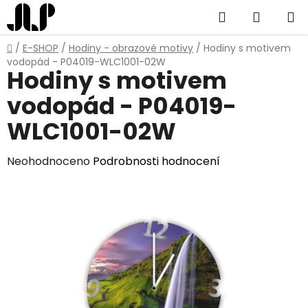
Přejít
Hledat
NÁKUP
na
obsah
KOŠÍK
Domů
/
E-SHOP
/
Hodiny - obrazové motivy
/
Hodiny s motivem
vodopád - P04019-WLC1001-02W
Hodiny s motivem
vodopád - P04019-
WLC1001-02W
Průměrné
Neohodnoceno
Podrobnosti hodnocení
hodnocení
produktu
je
0,0
z
5
hvězdiček.