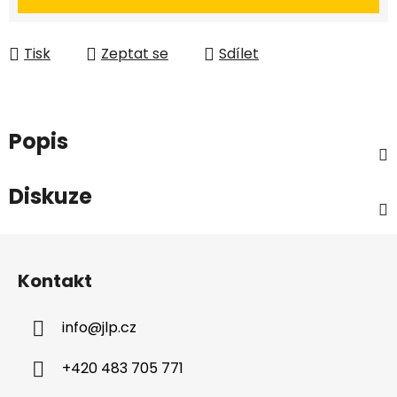
Tisk
Zeptat se
Sdílet
Popis
Diskuze
Z
á
Kontakt
p
a
info
@
jlp.cz
t
í
+420 483 705 771