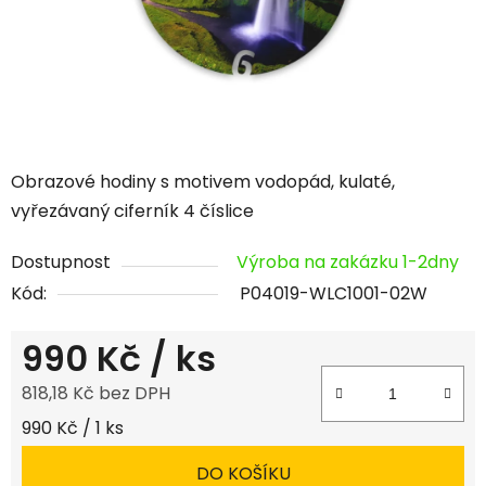
Obrazové hodiny s motivem vodopád, kulaté,
vyřezávaný ciferník 4 číslice
Dostupnost
Výroba na zakázku 1-2dny
Kód:
P04019-WLC1001-02W
990 Kč
/ ks
818,18 Kč bez DPH
Měrná cena:
990 Kč / 1 ks
DO KOŠÍKU