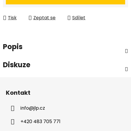
Tisk
Zeptat se
Sdílet
Popis
Diskuze
Z
á
Kontakt
p
a
info
@
jlp.cz
t
í
+420 483 705 771