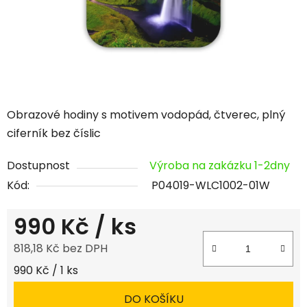
Obrazové hodiny s motivem vodopád, čtverec, plný
ciferník bez číslic
Dostupnost
Výroba na zakázku 1-2dny
Kód:
P04019-WLC1002-01W
990 Kč
/ ks
818,18 Kč bez DPH
Měrná cena:
990 Kč / 1 ks
DO KOŠÍKU