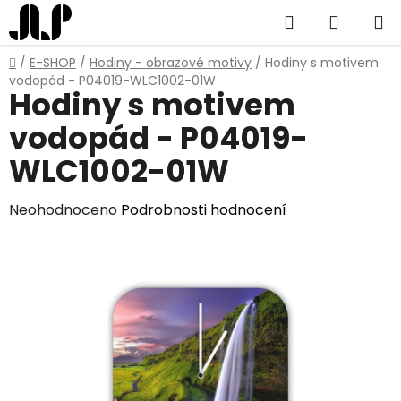
Přejít
Hledat
NÁKUP
na
obsah
KOŠÍK
Domů
/
E-SHOP
/
Hodiny - obrazové motivy
/
Hodiny s motivem
vodopád - P04019-WLC1002-01W
Hodiny s motivem
vodopád - P04019-
WLC1002-01W
Průměrné
Neohodnoceno
Podrobnosti hodnocení
hodnocení
produktu
je
0,0
z
5
hvězdiček.