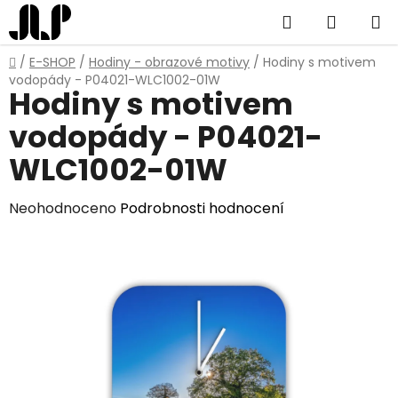
Přejít
Hledat
NÁKUP
na
obsah
KOŠÍK
Domů
/
E-SHOP
/
Hodiny - obrazové motivy
/
Hodiny s motivem
vodopády - P04021-WLC1002-01W
Hodiny s motivem
vodopády - P04021-
WLC1002-01W
Průměrné
Neohodnoceno
Podrobnosti hodnocení
hodnocení
produktu
je
0,0
z
5
hvězdiček.