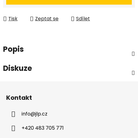
Tisk
Zeptat se
Sdílet
Popis
Diskuze
Z
á
Kontakt
p
a
info
@
jlp.cz
t
í
+420 483 705 771