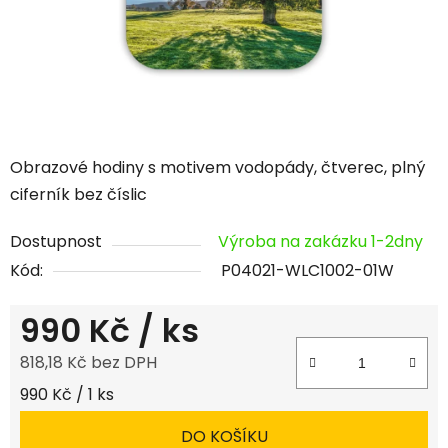
Obrazové hodiny s motivem vodopády, čtverec, plný
ciferník bez číslic
Dostupnost
Výroba na zakázku 1-2dny
Kód:
P04021-WLC1002-01W
990 Kč
/ ks
818,18 Kč bez DPH
Měrná cena:
990 Kč / 1 ks
DO KOŠÍKU