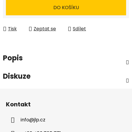
DO KOŠÍKU
Tisk
Zeptat se
Sdílet
Popis
Diskuze
Z
á
Kontakt
p
a
info
@
jlp.cz
t
í