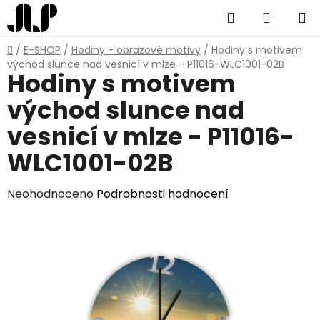
Přejít
Hledat
NÁKUP
na
obsah
KOŠÍK
Domů
/
E-SHOP
/
Hodiny - obrazové motivy
/
Hodiny s motivem
východ slunce nad vesnicí v mlze - P11016-WLC1001-02B
Hodiny s motivem
východ slunce nad
vesnicí v mlze - P11016-
WLC1001-02B
Průměrné
Neohodnoceno
Podrobnosti hodnocení
hodnocení
produktu
je
0,0
z
5