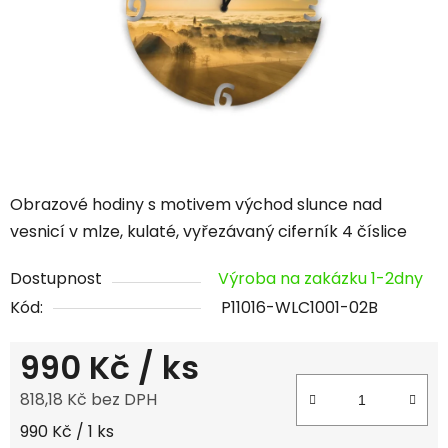
hvězdiček.
Obrazové hodiny s motivem východ slunce nad
vesnicí v mlze, kulaté, vyřezávaný ciferník 4 číslice
Dostupnost
Výroba na zakázku 1-2dny
Kód:
P11016-WLC1001-02B
990 Kč
/ ks
818,18 Kč bez DPH
Měrná cena:
990 Kč / 1 ks