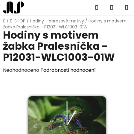
Přejít
Hledat
NÁKUP
na
obsah
KOŠÍK
Domů
/
E-SHOP
/
Hodiny - obrazové motivy
/
Hodiny s motivem
žabka Pralesnička - P12031-WLC1003-01W
Hodiny s motivem
žabka Pralesnička -
P12031-WLC1003-01W
Průměrné
Neohodnoceno
Podrobnosti hodnocení
hodnocení
produktu
je
0,0
z
5
hvězdiček.