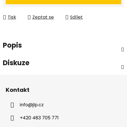
Tisk
Zeptat se
Sdílet
Popis
Diskuze
Z
á
Kontakt
p
a
info
@
jlp.cz
t
í
+420 483 705 771