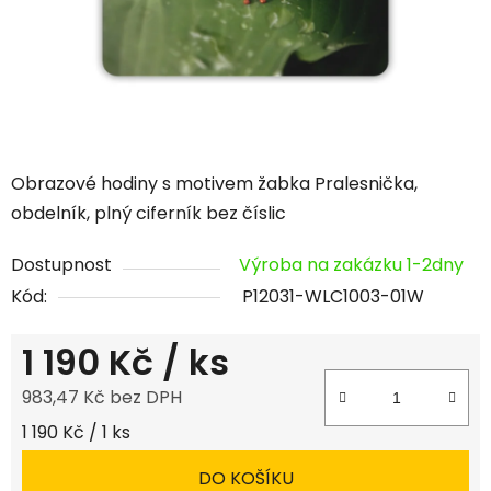
Obrazové hodiny s motivem žabka Pralesnička,
obdelník, plný ciferník bez číslic
Dostupnost
Výroba na zakázku 1-2dny
Kód:
P12031-WLC1003-01W
1 190 Kč
/ ks
983,47 Kč bez DPH
Měrná cena:
1 190 Kč / 1 ks
DO KOŠÍKU