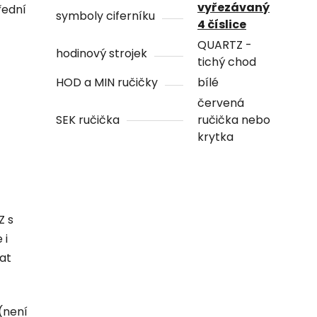
vyřezávaný
řední
symboly ciferníku
4 číslice
QUARTZ -
hodinový strojek
tichý chod
HOD a MIN ručičky
bílé
červená
SEK ručička
ručička nebo
krytka
Z s
 i
hat
(není