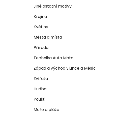
n
e
n
Jiné ostatní motivy
í
Krajina
p
a
Květiny
n
Města a místa
e
l
Příroda
Technika Auto Moto
Západ a východ Slunce a Měsíc
Zvířata
Hudba
Poušť
Moře a pláže