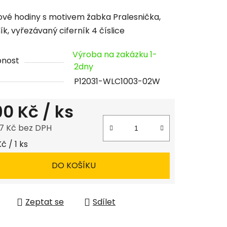
cení
vé hodiny s motivem žabka Pralesnička,
tu
k, vyřezávaný ciferník 4 číslice
Výroba na zakázku 1-
pnost
2dny
P12031-WLC1003-02W
ček.
190 Kč
/ ks
7 Kč bez DPH
 cena:
Kč / 1 ks
DO KOŠÍKU
Zeptat se
Sdílet