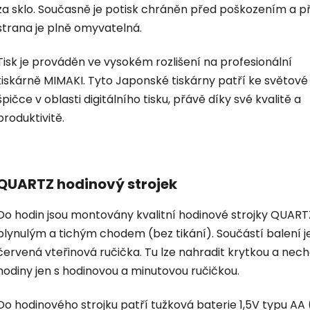
za sklo. Současně je potisk chráněn před poškozením a p
strana je plně omyvatelná.
Tisk je prováděn ve vysokém rozlišení na profesionální
tiskárně MIMAKI. Tyto Japonské tiskárny patří ke světové
špičce v oblasti digitálního tisku, přávě díky své kvalitě a
produktivitě.
QUARTZ hodinový strojek
Do hodin jsou montovány kvalitní hodinové strojky QUART
plynulým a tichým chodem (bez tikání). Součástí balení je
červená vteřinová ručička. Tu lze nahradit krytkou a nec
hodiny jen s hodinovou a minutovou ručičkou.
Do hodinového strojku patří tužková baterie 1,5V typu AA 