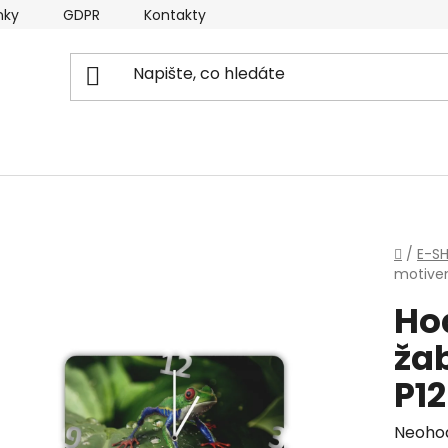
nky
GDPR
Kontakty
Domů
/
E-S
motive
Ho
ža
P1
Průmě
Neoho