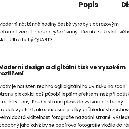
Popis
Di
Moderní nástěnné hodiny české výroby s obrazovým
fotomotivem. Laserem vyřezávaný ciferník z akrylátovéh
skla. Ultra tichý QUARTZ.
Moderní design a digitální tisk ve vysokém
rozlišení
Motiv je natištěn technologií digitálního UV tisku na zadní
stranu plexiskla, což působí lepším efektem, než při potis
přední strany. Přední strana plexiskla vytváří částečný
zrcadlový efekt, ale současně je díky průhlednosti zacho
velmi dobrá viditelnost fotografie na zadní straně. Výsled
podobný jako když by se papírová fotografie vložila do r