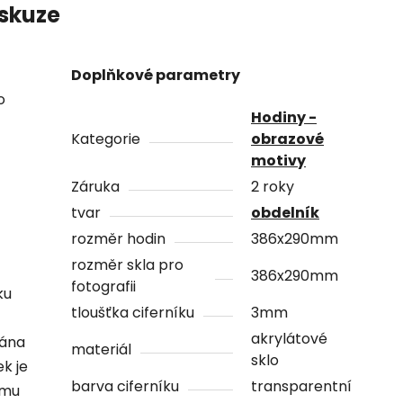
skuze
Doplňkové parametry
o
Hodiny -
Kategorie
obrazové
motivy
Záruka
2 roky
tvar
obdelník
rozměr hodin
386x290mm
rozměr skla pro
386x290mm
fotografii
ku
tloušťka ciferníku
3mm
akrylátové
vána
materiál
sklo
ek je
barva ciferníku
transparentní
ámu