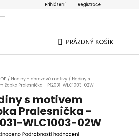
Přihlášení
Registrace
PRÁZDNÝ KOŠÍK
NÁKUPNÍ
KOŠÍK
HOP
/
Hodiny - obrazové motivy
/
Hodiny s
m žabka Pralesnička - P12031-WLC1003-02W
diny s motivem
bka Pralesnička -
2031-WLC1003-02W
rné
dnoceno
Podrobnosti hodnocení