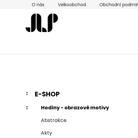
Přejít
O nás
Velkoobchod
Obchodní podmí
na
obsah
P
K
Přeskočit
E-SHOP
a
kategorie
o
t
s
Hodiny - obrazové motivy
e
t
g
Abstrakce
r
o
a
r
Akty
i