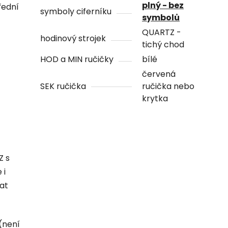
plný - bez
řední
symboly ciferníku
symbolů
QUARTZ -
hodinový strojek
tichý chod
HOD a MIN ručičky
bílé
červená
SEK ručička
ručička nebo
krytka
Z s
 i
hat
(není