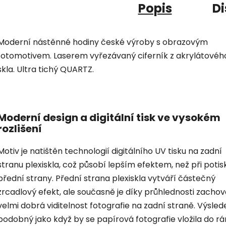
Popis
Di
Moderní nástěnné hodiny české výroby s obrazovým
fotomotivem. Laserem vyřezávaný ciferník z akrylátovéh
skla. Ultra tichý QUARTZ.
Moderní design a digitální tisk ve vysokém
rozlišení
Motiv je natištěn technologií digitálního UV tisku na zadní
stranu plexiskla, což působí lepším efektem, než při potis
přední strany. Přední strana plexiskla vytváří částečný
zrcadlový efekt, ale současně je díky průhlednosti zacho
velmi dobrá viditelnost fotografie na zadní straně. Výsled
podobný jako když by se papírová fotografie vložila do r