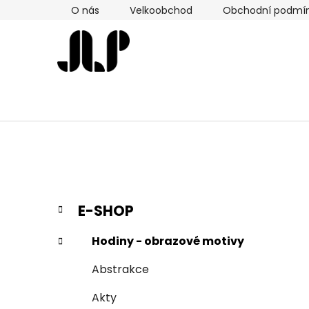
Přejít
O nás
Velkoobchod
Obchodní podmí
na
obsah
P
K
Přeskočit
E-SHOP
a
kategorie
o
t
s
Hodiny - obrazové motivy
e
t
g
Abstrakce
r
o
a
r
Akty
i