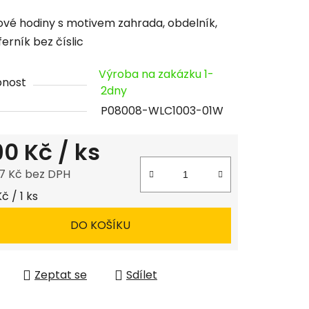
cení
vé hodiny s motivem zahrada, obdelník,
tu
ferník bez číslic
Výroba na zakázku 1-
pnost
2dny
P08008-WLC1003-01W
ček.
190 Kč
/ ks
7 Kč bez DPH
 cena:
Kč / 1 ks
DO KOŠÍKU
Zeptat se
Sdílet