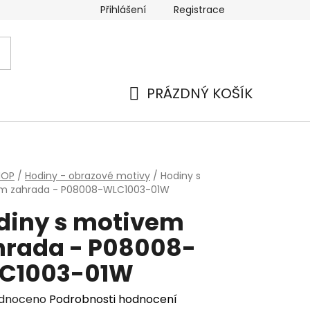
Přihlášení
Registrace
PRÁZDNÝ KOŠÍK
NÁKUPNÍ
KOŠÍK
HOP
/
Hodiny - obrazové motivy
/
Hodiny s
m zahrada - P08008-WLC1003-01W
diny s motivem
hrada - P08008-
C1003-01W
rné
dnoceno
Podrobnosti hodnocení