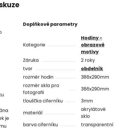
skuze
Doplňkové parametry
o
Hodiny -
Kategorie
obrazové
motivy
Záruka
2 roky
tvar
obdelník
rozměr hodin
386x290mm
rozměr skla pro
386x290mm
fotografii
ku
tloušťka ciferníku
3mm
akrylátové
vána
materiál
sklo
ek je
barva ciferníku
transparentní
ámu