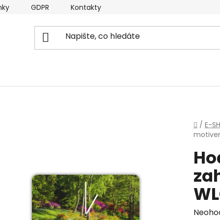
nky
GDPR
Kontakty
Domů
/
E-S
motive
Ho
za
WL
Průmě
Neoho