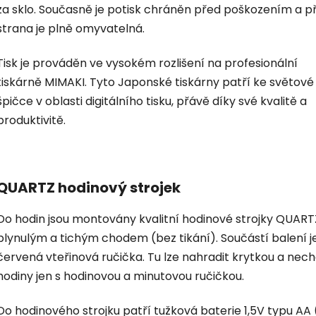
za sklo. Současně je potisk chráněn před poškozením a p
strana je plně omyvatelná.
Tisk je prováděn ve vysokém rozlišení na profesionální
tiskárně MIMAKI. Tyto Japonské tiskárny patří ke světové
špičce v oblasti digitálního tisku, přávě díky své kvalitě a
produktivitě.
QUARTZ hodinový strojek
Do hodin jsou montovány kvalitní hodinové strojky QUART
plynulým a tichým chodem (bez tikání). Součástí balení je
červená vteřinová ručička. Tu lze nahradit krytkou a nec
hodiny jen s hodinovou a minutovou ručičkou.
Do hodinového strojku patří tužková baterie 1,5V typu AA 