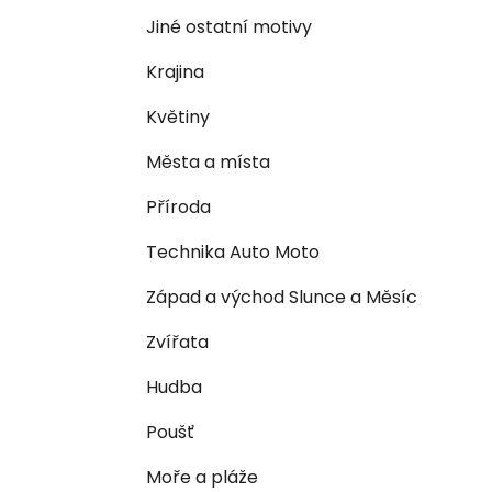
n
e
n
Jiné ostatní motivy
í
Krajina
p
a
Květiny
n
Města a místa
e
l
Příroda
Technika Auto Moto
Západ a východ Slunce a Měsíc
Zvířata
Hudba
Poušť
Moře a pláže